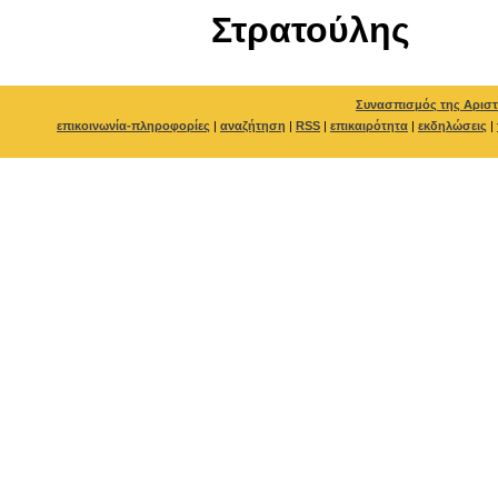
Στρατούλης
Συνασπισμός της Αριστ
επικοινωνία-πληροφορίες
|
αναζήτηση
|
RSS
|
επικαιρότητα
|
εκδηλώσεις
|