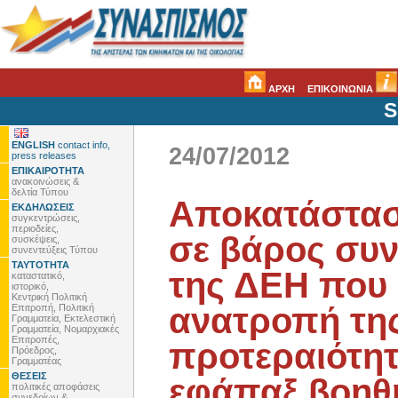
ΑΡΧΗ
ΕΠΙΚΟΙΝΩΝΙΑ
S
ENGLISH
contact info,
24/07/2012
press releases
ΕΠΙΚΑΙΡΟΤΗΤΑ
ανακοινώσεις &
δελτία Τύπου
Αποκατάστασ
ΕΚΔΗΛΩΣΕΙΣ
συγκεντρώσεις,
περιοδείες,
σε βάρος συ
συσκέψεις,
συνεντεύξεις Τύπου
ΤΑΥΤΟΤΗΤΑ
της ΔΕΗ που
καταστατικό,
ιστορικό,
Κεντρική Πολιτική
ανατροπή της
Επιτροπή, Πολιτική
Γραμματεία, Εκτελεστική
Γραμματεία, Νομαρχιακές
Επιτροπές,
προτεραιότητ
Πρόεδρος,
Γραμματέας
ΘΕΣΕΙΣ
εφάπαξ βοηθ
πολιτικές αποφάσεις
συνεδρίων &