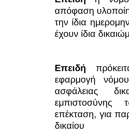
απόφαση υλοποίησή
την ίδια ημερομη
έχουν ίδια δικαιώ
Επειδή
πρόκει
εφαρμογή νόμο
ασφάλειας δικ
εμπιστοσύνης τ
επέκταση, για πα
δικαίου