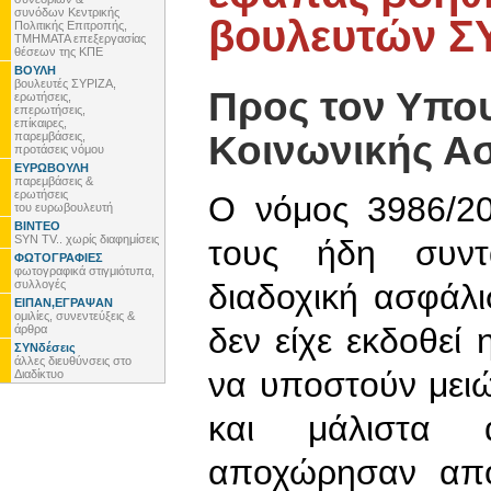
συνόδων Κεντρικής
βουλευτών Σ
Πολιτικής Επιτροπής,
ΤΜΗΜΑΤΑ επεξεργασίας
θέσεων της ΚΠΕ
ΒΟΥΛΗ
βουλευτές ΣΥΡΙΖΑ,
Προς τον Υπο
ερωτήσεις,
επερωτήσεις,
επίκαιρες,
Κοινωνικής Α
παρεμβάσεις,
προτάσεις νόμου
ΕΥΡΩΒΟΥΛΗ
παρεμβάσεις &
ερωτήσεις
Ο νόμος 3986/20
του ευρωβουλευτή
ΒΙΝΤΕΟ
SYN TV.. χωρίς διαφημίσεις
τους ήδη συντ
ΦΩΤΟΓΡΑΦΙΕΣ
φωτογραφικά στιγμιότυπα,
συλλογές
διαδοχική ασφάλι
ΕΙΠΑΝ,ΕΓΡΑΨΑΝ
ομιλίες, συνεντεύξεις &
δεν είχε εκδοθεί
άρθρα
ΣΥΝδέσεις
άλλες διευθύνσεις στο
να υποστούν μει
Διαδίκτυο
και μάλιστα 
αποχώρησαν από