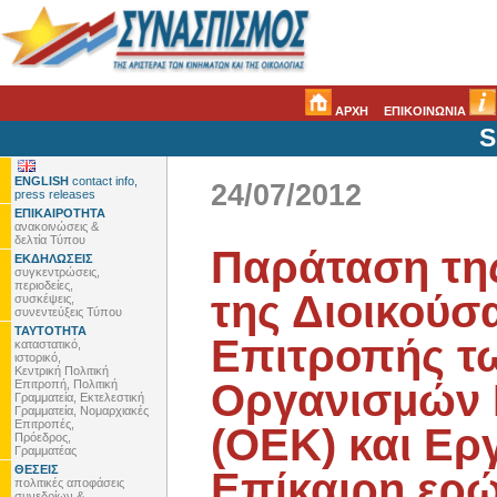
ΑΡΧΗ
ΕΠΙΚΟΙΝΩΝΙΑ
S
ENGLISH
contact info,
24/07/2012
press releases
ΕΠΙΚΑΙΡΟΤΗΤΑ
ανακοινώσεις &
δελτία Τύπου
Παράταση της
ΕΚΔΗΛΩΣΕΙΣ
συγκεντρώσεις,
περιοδείες,
της Διοικούσ
συσκέψεις,
συνεντεύξεις Τύπου
ΤΑΥΤΟΤΗΤΑ
Επιτροπής τ
καταστατικό,
ιστορικό,
Κεντρική Πολιτική
Οργανισμών Ε
Επιτροπή, Πολιτική
Γραμματεία, Εκτελεστική
Γραμματεία, Νομαρχιακές
Επιτροπές,
(ΟΕΚ) και Εργ
Πρόεδρος,
Γραμματέας
ΘΕΣΕΙΣ
Επίκαιρη ερώ
πολιτικές αποφάσεις
συνεδρίων &