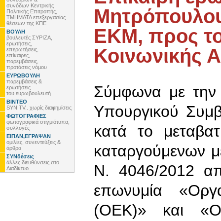
συνόδων Κεντρικής
Μητρόπουλου
Πολιτικής Επιτροπής,
ΤΜΗΜΑΤΑ επεξεργασίας
θέσεων της ΚΠΕ
ΕΚΜ, προς τ
ΒΟΥΛΗ
βουλευτές ΣΥΡΙΖΑ,
ερωτήσεις,
Κοινωνικής Α
επερωτήσεις,
επίκαιρες,
παρεμβάσεις,
προτάσεις νόμου
ΕΥΡΩΒΟΥΛΗ
παρεμβάσεις &
Σύμφωνα με την 
ερωτήσεις
του ευρωβουλευτή
ΒΙΝΤΕΟ
Υπουργικού Συμβ
SYN TV.. χωρίς διαφημίσεις
ΦΩΤΟΓΡΑΦΙΕΣ
φωτογραφικά στιγμιότυπα,
κατά το μεταβατ
συλλογές
ΕΙΠΑΝ,ΕΓΡΑΨΑΝ
ομιλίες, συνεντεύξεις &
καταργούμενων μ
άρθρα
ΣΥΝδέσεις
άλλες διευθύνσεις στο
Ν. 4046/2012 απ
Διαδίκτυο
επωνυμία «Οργα
(ΟΕΚ)» και «Ορ