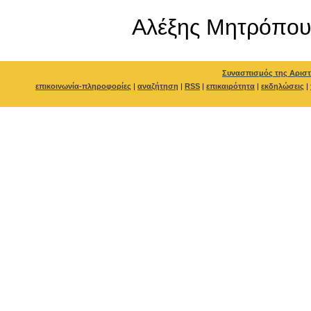
Αλέξης Μητρόπου
Συνασπισμός της Αριστ
επικοινωνία-πληροφορίες
|
αναζήτηση
|
RSS
|
επικαιρότητα
|
εκδηλώσεις
|