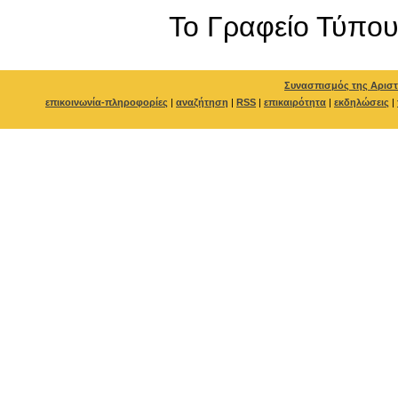
To Γραφείο Τύπο
Συνασπισμός της Αριστ
επικοινωνία-πληροφορίες
|
αναζήτηση
|
RSS
|
επικαιρότητα
|
εκδηλώσεις
|