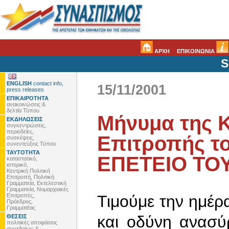
ΑΡΧΗ
ΕΠΙΚΟΙΝΩΝΙΑ
S
ENGLISH
contact info,
15/11/2001
press releases
ΕΠΙΚΑΙΡΟΤΗΤΑ
ανακοινώσεις &
δελτία Τύπου
Μήνυμα της Κ
ΕΚΔΗΛΩΣΕΙΣ
συγκεντρώσεις,
περιοδείες,
Επιτροπής το
συσκέψεις,
συνεντεύξεις Τύπου
ΤΑΥΤΟΤΗΤΑ
ΕΠΕΤΕΙΟ ΤΟΥ
καταστατικό,
ιστορικό,
Κεντρική Πολιτική
Επιτροπή, Πολιτική
Γραμματεία, Εκτελεστική
Γραμματεία, Νομαρχιακές
Επιτροπές,
Τιμούμε την ημέρ
Πρόεδρος,
Γραμματέας
και οδύνη ανασύ
ΘΕΣΕΙΣ
πολιτικές αποφάσεις
συνεδρίων &