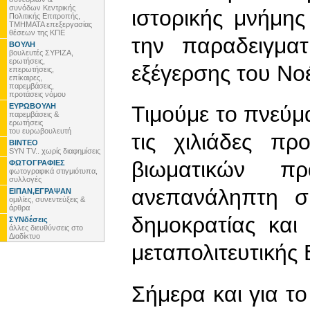
συνόδων Κεντρικής
ιστορικής μνήμης
Πολιτικής Επιτροπής,
ΤΜΗΜΑΤΑ επεξεργασίας
θέσεων της ΚΠΕ
την παραδειγμα
ΒΟΥΛΗ
βουλευτές ΣΥΡΙΖΑ,
ερωτήσεις,
εξέγερσης του Νο
επερωτήσεις,
επίκαιρες,
παρεμβάσεις,
προτάσεις νόμου
ΕΥΡΩΒΟΥΛΗ
Τιμούμε το πνεύμα
παρεμβάσεις &
ερωτήσεις
του ευρωβουλευτή
τις χιλιάδες πρ
ΒΙΝΤΕΟ
SYN TV.. χωρίς διαφημίσεις
βιωματικών 
ΦΩΤΟΓΡΑΦΙΕΣ
φωτογραφικά στιγμιότυπα,
συλλογές
ανεπανάληπτη σ
ΕΙΠΑΝ,ΕΓΡΑΨΑΝ
ομιλίες, συνεντεύξεις &
άρθρα
δημοκρατίας και
ΣΥΝδέσεις
άλλες διευθύνσεις στο
Διαδίκτυο
μεταπολιτευτικής
Σήμερα και για τ