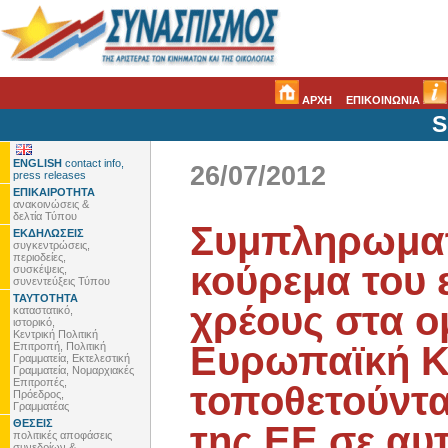
ΑΡΧΗ
ΕΠΙΚΟΙΝΩΝΙΑ
S
ENGLISH
contact info,
26/07/2012
press releases
ΕΠΙΚΑΙΡΟΤΗΤΑ
ανακοινώσεις &
δελτία Τύπου
Συμπληρωμα
ΕΚΔΗΛΩΣΕΙΣ
συγκεντρώσεις,
περιοδείες,
κούρεμα του 
συσκέψεις,
συνεντεύξεις Τύπου
ΤΑΥΤΟΤΗΤΑ
χρέους στα ο
καταστατικό,
ιστορικό,
Κεντρική Πολιτική
Ευρωπαϊκή Κε
Επιτροπή, Πολιτική
Γραμματεία, Εκτελεστική
Γραμματεία, Νομαρχιακές
Επιτροπές,
τοποθετούντα
Πρόεδρος,
Γραμματέας
ΘΕΣΕΙΣ
της ΕΕ σε αυ
πολιτικές αποφάσεις
συνεδρίων &