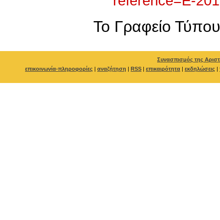
reference=E-20
To Γραφείο Τύπο
Συνασπισμός της Αριστ
επικοινωνία-πληροφορίες
|
αναζήτηση
|
RSS
|
επικαιρότητα
|
εκδηλώσεις
|