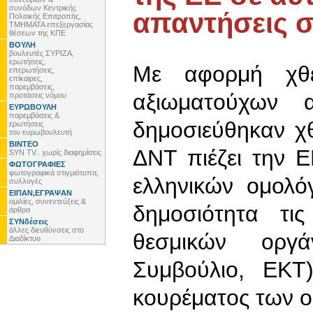
συνόδων Κεντρικής
απαντήσεις σ
Πολιτικής Επιτροπής,
ΤΜΗΜΑΤΑ επεξεργασίας
θέσεων της ΚΠΕ
ΒΟΥΛΗ
βουλευτές ΣΥΡΙΖΑ,
ερωτήσεις,
Με αφορμή χθε
επερωτήσεις,
επίκαιρες,
παρεμβάσεις,
αξιωματούχων 
προτάσεις νόμου
ΕΥΡΩΒΟΥΛΗ
παρεμβάσεις &
δημοσιεύθηκαν χθε
ερωτήσεις
του ευρωβουλευτή
ΒΙΝΤΕΟ
ΔΝΤ πιέζει την 
SYN TV.. χωρίς διαφημίσεις
ΦΩΤΟΓΡΑΦΙΕΣ
φωτογραφικά στιγμιότυπα,
ελληνικών ομολό
συλλογές
ΕΙΠΑΝ,ΕΓΡΑΨΑΝ
ομιλίες, συνεντεύξεις &
δημοσιότητα τι
άρθρα
ΣΥΝδέσεις
άλλες διευθύνσεις στο
θεσμικών οργ
Διαδίκτυο
Συμβούλιο, ΕΚΤ
κουρέματος των ο