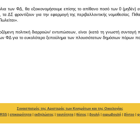
λια των ΦΔ, θα εξοικονομήσουμε επίσης το απίθανο ποσό των 0 (μηδέν) ευρ
, τα ΔΣ φροντίζουν για την εφαρμογή της περιβαλλοντικής νομοθεσίας. Πι
Πωλείται».
όμενη πολιτική διαρροών/ εντυπώσεων, είναι (κατά τη γνωστή συνταγή πο
ν ΦΔ για το ευκολότερο ξεπούλημα των πλουσιότατων δημόσιων πόρων που ε
Συνασπισμός της Αριστεράς των Κινημάτων και της Οικολογίας
RSS
|
επικαιρότητα
|
εκδηλώσεις
|
ταυτότητα
|
θέσεις
|
βουλή
|
ευρωβουλή
|
βίντεο
|
φ