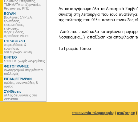
Πολιτικής Επιτροπής,
ΤΜΗΜΑΤΑ επεξεργασίας
θέσεων της ΚΠΕ
Αν καταργήσουμε όλα τα Διοικητικά Συμβού
ΒΟΥΛΗ
συνεπή στη λειτουργία που τους ανατέθηκε
βουλευτές ΣΥΡΙΖΑ,
της πολιτικής που θέλει παντού πινακίδες «
ερωτήσεις,
επερωτήσεις,
επίκαιρες,
Αυτό που πολύ καλά καταφέρνει η εφαρμοζ
παρεμβάσεις,
προτάσεις νόμου
Νοσοκομεία...) απαξίωση και αποψίλωση τω
ΕΥΡΩΒΟΥΛΗ
παρεμβάσεις &
To Γραφείο Τύπου
ερωτήσεις
του ευρωβουλευτή
ΒΙΝΤΕΟ
SYN TV.. χωρίς διαφημίσεις
ΦΩΤΟΓΡΑΦΙΕΣ
φωτογραφικά στιγμιότυπα,
συλλογές
ΕΙΠΑΝ,ΕΓΡΑΨΑΝ
ομιλίες, συνεντεύξεις &
άρθρα
ΣΥΝδέσεις
άλλες διευθύνσεις στο
Διαδίκτυο
επικοινωνία-πληροφορίες
|
αναζήτηση
|