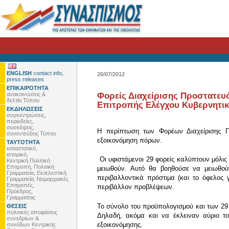
ENGLISH
contact info,
26/07/2012
press releases
ΕΠΙΚΑΙΡΟΤΗΤΑ
ανακοινώσεις &
Φορείς Διαχείρισης Προστατευό
δελτία Τύπου
Επιτροπής Ελέγχου Κυβερνητικο
ΕΚΔΗΛΩΣΕΙΣ
συγκεντρώσεις,
περιοδείες,
συσκέψεις,
Η περίπτωση των Φορέων Διαχείρισης Π
συνεντεύξεις Τύπου
εξοικονόμηση πόρων.
ΤΑΥΤΟΤΗΤΑ
καταστατικό,
ιστορικό,
Οι υφιστάμενοι 29 φορείς καλύπτουν μόλις
Κεντρική Πολιτική
Επιτροπή, Πολιτική
μειωθούν. Αυτό θα βοηθούσε να μειωθού
Γραμματεία, Εκτελεστική
περιβαλλοντικά πρόστιμα (και το όφελος
Γραμματεία, Νομαρχιακές
Επιτροπές,
περιβάλλον προβλέψεων.
Πρόεδρος,
Γραμματέας
Το σύνολο του προϋπολογισμού και των 29 
ΘΕΣΕΙΣ
πολιτικές αποφάσεις
Δηλαδή, ακόμα και να έκλειναν αύριο το
συνεδρίων &
εξοικονόμησης.
συνόδων Κεντρικής