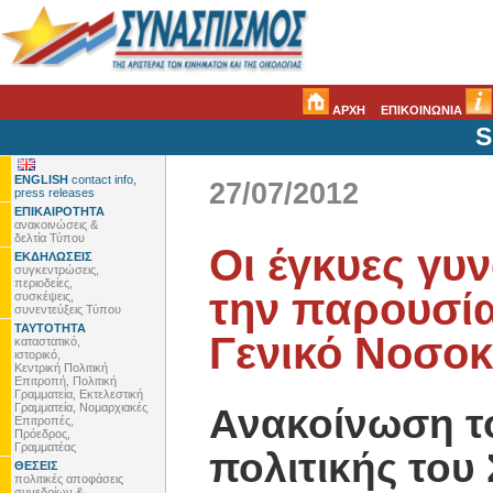
ΑΡΧΗ
ΕΠΙΚΟΙΝΩΝΙΑ
S
ENGLISH
contact info,
27/07/2012
press releases
ΕΠΙΚΑΙΡΟΤΗΤΑ
ανακοινώσεις &
δελτία Τύπου
Οι έγκυες γυ
ΕΚΔΗΛΩΣΕΙΣ
συγκεντρώσεις,
περιοδείες,
την παρουσία
συσκέψεις,
συνεντεύξεις Τύπου
ΤΑΥΤΟΤΗΤΑ
Γενικό Νοσοκ
καταστατικό,
ιστορικό,
Κεντρική Πολιτική
Επιτροπή, Πολιτική
Γραμματεία, Εκτελεστική
Γραμματεία, Νομαρχιακές
Ανακοίνωση το
Επιτροπές,
Πρόεδρος,
Γραμματέας
πολιτικής του
ΘΕΣΕΙΣ
πολιτικές αποφάσεις
συνεδρίων &