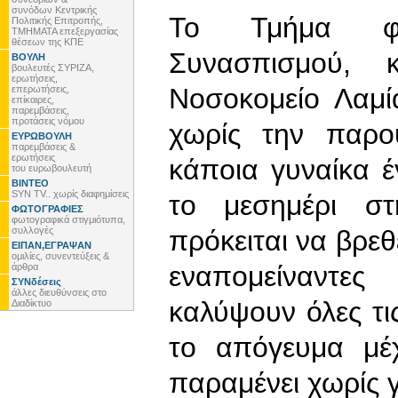
συνόδων Κεντρικής
Το Τμήμα φεμ
Πολιτικής Επιτροπής,
ΤΜΗΜΑΤΑ επεξεργασίας
θέσεων της ΚΠΕ
Συνασπισμού, κ
ΒΟΥΛΗ
βουλευτές ΣΥΡΙΖΑ,
ερωτήσεις,
Νοσοκομείο Λαμί
επερωτήσεις,
επίκαιρες,
παρεμβάσεις,
προτάσεις νόμου
χωρίς την παρο
ΕΥΡΩΒΟΥΛΗ
παρεμβάσεις &
ερωτήσεις
κάποια γυναίκα έ
του ευρωβουλευτή
ΒΙΝΤΕΟ
SYN TV.. χωρίς διαφημίσεις
το μεσημέρι στ
ΦΩΤΟΓΡΑΦΙΕΣ
φωτογραφικά στιγμιότυπα,
συλλογές
πρόκειται να βρεθε
ΕΙΠΑΝ,ΕΓΡΑΨΑΝ
ομιλίες, συνεντεύξεις &
εναπομείναντε
άρθρα
ΣΥΝδέσεις
άλλες διευθύνσεις στο
καλύψουν όλες τις
Διαδίκτυο
το απόγευμα μέ
παραμένει χωρίς γ