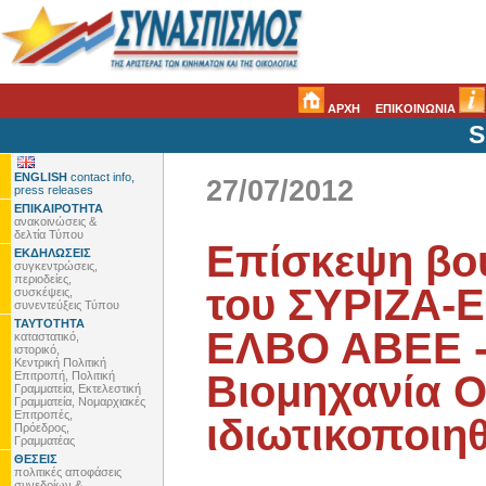
ΑΡΧΗ
ΕΠΙΚΟΙΝΩΝΙΑ
S
ENGLISH
contact info,
27/07/2012
press releases
ΕΠΙΚΑΙΡΟΤΗΤΑ
ανακοινώσεις &
δελτία Τύπου
Επίσκεψη βο
ΕΚΔΗΛΩΣΕΙΣ
συγκεντρώσεις,
περιοδείες,
του ΣΥΡΙΖΑ-
συσκέψεις,
συνεντεύξεις Τύπου
ΤΑΥΤΟΤΗΤΑ
ΕΛΒΟ ΑΒΕΕ -
καταστατικό,
ιστορικό,
Κεντρική Πολιτική
Βιομηχανία Ο
Επιτροπή, Πολιτική
Γραμματεία, Εκτελεστική
Γραμματεία, Νομαρχιακές
Επιτροπές,
ιδιωτικοποιηθ
Πρόεδρος,
Γραμματέας
ΘΕΣΕΙΣ
πολιτικές αποφάσεις
συνεδρίων &