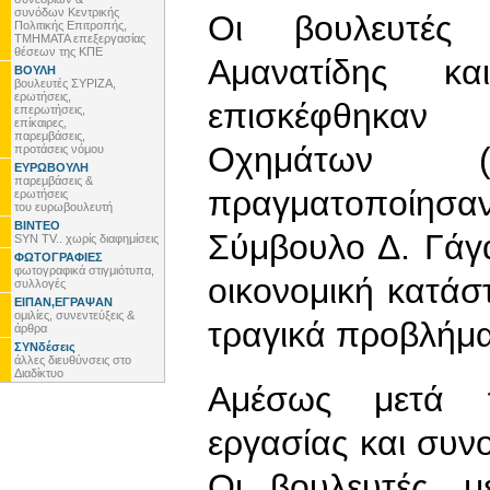
συνόδων Κεντρικής
Οι βουλευτές
Πολιτικής Επιτροπής,
ΤΜΗΜΑΤΑ επεξεργασίας
θέσεων της ΚΠΕ
Αμανατίδης κα
ΒΟΥΛΗ
βουλευτές ΣΥΡΙΖΑ,
ερωτήσεις,
επισκέφθηκαν 
επερωτήσεις,
επίκαιρες,
παρεμβάσεις,
Οχημάτων 
προτάσεις νόμου
ΕΥΡΩΒΟΥΛΗ
παρεμβάσεις &
πραγματοποίησαν
ερωτήσεις
του ευρωβουλευτή
ΒΙΝΤΕΟ
Σύμβουλο Δ. Γάγ
SYN TV.. χωρίς διαφημίσεις
ΦΩΤΟΓΡΑΦΙΕΣ
φωτογραφικά στιγμιότυπα,
οικονομική κατάστ
συλλογές
ΕΙΠΑΝ,ΕΓΡΑΨΑΝ
ομιλίες, συνεντεύξεις &
τραγικά προβλήμα
άρθρα
ΣΥΝδέσεις
άλλες διευθύνσεις στο
Διαδίκτυο
Αμέσως μετά π
εργασίας και συν
Οι βουλευτές, μ