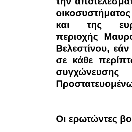
την αποτελεσμα
οικοσυστήματο
και της ευρ
περιοχής Μαυρ
Βελεστίνου, εάν
σε κάθε περίπ
συγχώνευσης 
Προστατευομένω
Οι ερωτώντες βο