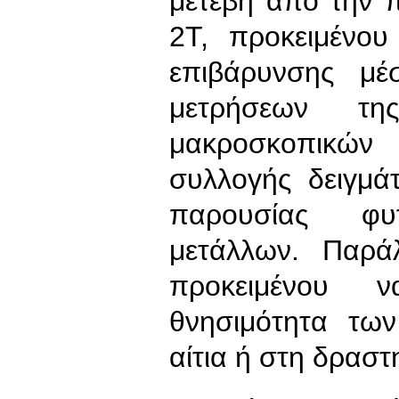
μετέβη από την 
2Τ, προκειμένου
επιβάρυνσης μέ
μετρήσεων τη
μακροσκοπικών
συλλογής δειγμά
παρουσίας φ
μετάλλων. Παράλ
προκειμένου 
θνησιμότητα των
αίτια ή στη δραστ