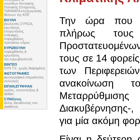
συνόδων Κεντρικής
Πολιτικής Επιτροπής,
ΤΜΗΜΑΤΑ επεξεργασίας
θέσεων της ΚΠΕ
Την ώρα που η
ΒΟΥΛΗ
βουλευτές ΣΥΡΙΖΑ,
ερωτήσεις,
πλήρως τους
επερωτήσεις,
επίκαιρες,
παρεμβάσεις,
Προστατευομένω
προτάσεις νόμου
ΕΥΡΩΒΟΥΛΗ
παρεμβάσεις &
τους σε 14 φορείς
ερωτήσεις
του ευρωβουλευτή
ΒΙΝΤΕΟ
των Περιφερειώ
SYN TV.. χωρίς διαφημίσεις
ΦΩΤΟΓΡΑΦΙΕΣ
φωτογραφικά στιγμιότυπα,
ανακοίνωση το
συλλογές
ΕΙΠΑΝ,ΕΓΡΑΨΑΝ
ομιλίες, συνεντεύξεις &
Μεταρρύθμι
άρθρα
ΣΥΝδέσεις
άλλες διευθύνσεις στο
Διακυβέρνησης-,
Διαδίκτυο
για μία ακόμη φορ
Είναι η δεύτερη