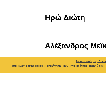
Ηρώ Διώτη
Αλέξανδρος Μεϊ
Συνασπισμός της Αριστ
επικοινωνία-πληροφορίες
|
αναζήτηση
|
RSS
|
επικαιρότητα
|
εκδηλώσεις
|