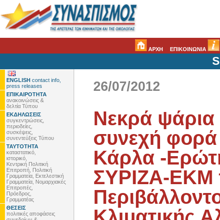
ΑΡΧΗ
ΕΠΙΚΟΙΝΩΝΙΑ
S
ENGLISH
contact info,
26/07/2012
press releases
ΕΠΙΚΑΙΡΟΤΗΤΑ
ανακοινώσεις &
δελτία Τύπου
Νεκρά ψάρια 
ΕΚΔΗΛΩΣΕΙΣ
συγκεντρώσεις,
περιοδείες,
συνεχή φορά 
συσκέψεις,
συνεντεύξεις Τύπου
ΤΑΥΤΟΤΗΤΑ
Κάρλα -Ερώτ
καταστατικό,
ιστορικό,
Κεντρική Πολιτική
ΣΥΡΙΖΑ-ΕΚΜ 
Επιτροπή, Πολιτική
Γραμματεία, Εκτελεστική
Γραμματεία, Νομαρχιακές
Επιτροπές,
Περιβάλλοντο
Πρόεδρος,
Γραμματέας
ΘΕΣΕΙΣ
Κλιματικής Α
πολιτικές αποφάσεις
συνεδρίων &