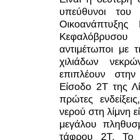
υπεύθυνοι του 
Οικοανάπτυξης
Κεφαλόβρυσου
αντιμέτωποι με 
χιλιάδων νεκρ
επιπλέουν στην
Είσοδο 2Τ της Λ
πρώτες ενδείξει
νερού στη λίμνη ε
μεγάλου πληθυσ
τάφρου 2Τ. Το 