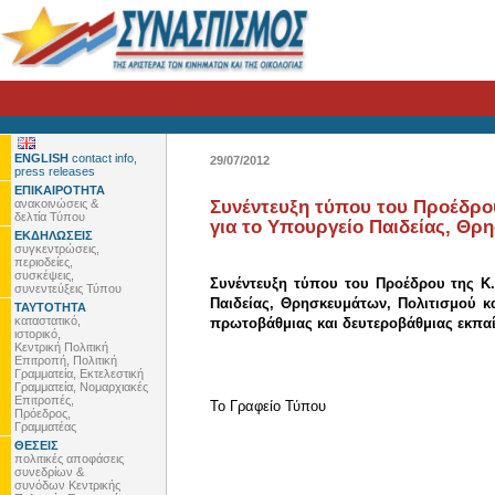
ENGLISH
contact info,
29/07/2012
press releases
ΕΠΙΚΑΙΡΟΤΗΤΑ
ανακοινώσεις &
Συνέντευξη τύπου του Προέδρου
δελτία Τύπου
για το Υπουργείο Παιδείας, Θρη
ΕΚΔΗΛΩΣΕΙΣ
συγκεντρώσεις,
περιοδείες,
συσκέψεις,
Συνέντευξη τύπου του Προέδρου της Κ.
συνεντεύξεις Τύπου
Παιδείας, Θρησκευμάτων, Πολιτισμού κ
ΤΑΥΤΟΤΗΤΑ
καταστατικό,
πρωτοβάθμιας και δευτεροβάθμιας εκπαί
ιστορικό,
Κεντρική Πολιτική
Επιτροπή, Πολιτική
Γραμματεία, Εκτελεστική
Γραμματεία, Νομαρχιακές
Επιτροπές,
To Γραφείο Τύπου
Πρόεδρος,
Γραμματέας
ΘΕΣΕΙΣ
πολιτικές αποφάσεις
συνεδρίων &
συνόδων Κεντρικής