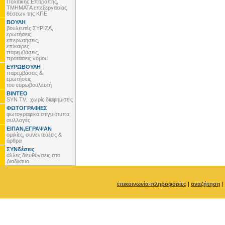
Πολιτικής Επιτροπής,
ΤΜΗΜΑΤΑ επεξεργασίας
θέσεων της ΚΠΕ
ΒΟΥΛΗ
βουλευτές ΣΥΡΙΖΑ,
ερωτήσεις,
επερωτήσεις,
επίκαιρες,
παρεμβάσεις,
προτάσεις νόμου
ΕΥΡΩΒΟΥΛΗ
παρεμβάσεις &
ερωτήσεις
του ευρωβουλευτή
ΒΙΝΤΕΟ
SYN TV.. χωρίς διαφημίσεις
ΦΩΤΟΓΡΑΦΙΕΣ
φωτογραφικά στιγμιότυπα,
συλλογές
ΕΙΠΑΝ,ΕΓΡΑΨΑΝ
ομιλίες, συνεντεύξεις &
άρθρα
ΣΥΝδέσεις
άλλες διευθύνσεις στο
Διαδίκτυο
επικοινωνία-πληροφορίες
|
αναζήτηση
|