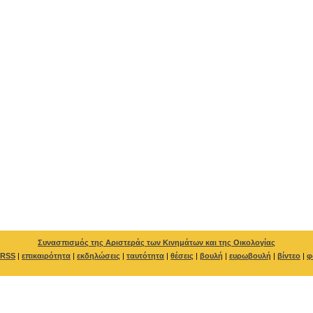
Συνασπισμός της Αριστεράς των Κινημάτων και της Οικολογίας
RSS
|
επικαιρότητα
|
εκδηλώσεις
|
ταυτότητα
|
θέσεις
|
βουλή
|
ευρωβουλή
|
βίντεο
|
φ