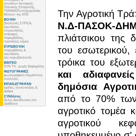
συνόδων Κεντρικής
Πολιτικής Επιτροπής,
Την Αγροτική Τρά
ΤΜΗΜΑΤΑ επεξεργασίας
θέσεων της ΚΠΕ
ΒΟΥΛΗ
Ν.Δ-ΠΑΣΟΚ-ΔΗ
βουλευτές ΣΥΡΙΖΑ,
ερωτήσεις,
επερωτήσεις,
επίκαιρες,
πλιάτσικου της 
παρεμβάσεις,
προτάσεις νόμου
ΕΥΡΩΒΟΥΛΗ
του εσωτερικού,
παρεμβάσεις &
ερωτήσεις
του ευρωβουλευτή
τρόικα του εξωτε
ΒΙΝΤΕΟ
SYN TV.. χωρίς διαφημίσεις
και αδιαφανεί
ΦΩΤΟΓΡΑΦΙΕΣ
φωτογραφικά στιγμιότυπα,
συλλογές
δημόσια Αγροτ
ΕΙΠΑΝ,ΕΓΡΑΨΑΝ
ομιλίες, συνεντεύξεις &
άρθρα
από το 70% των
ΣΥΝδέσεις
άλλες διευθύνσεις στο
Διαδίκτυο
αγροτικό τομέα κ
αγροτικού κε
υποθηκευμένο σ' α