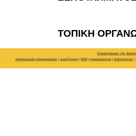
ΤΟΠΙΚΗ ΟΡΓΑΝΩ
Συνασπισμός της Αριστ
επικοινωνία-πληροφορίες
|
αναζήτηση
|
RSS
|
επικαιρότητα
|
εκδηλώσεις
|