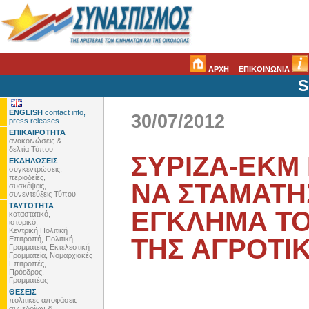
ΑΡΧΗ
ΕΠΙΚΟΙΝΩΝΙΑ
S
ENGLISH
contact info,
30/07/2012
press releases
ΕΠΙΚΑΙΡΟΤΗΤΑ
ανακοινώσεις &
δελτία Τύπου
ΣΥΡΙΖΑ-ΕΚΜ 
ΕΚΔΗΛΩΣΕΙΣ
συγκεντρώσεις,
περιοδείες,
NA ΣΤΑΜΑΤΗ
συσκέψεις,
συνεντεύξεις Τύπου
ΤΑΥΤΟΤΗΤΑ
ΕΓΚΛΗΜΑ Τ
καταστατικό,
ιστορικό,
Κεντρική Πολιτική
ΤΗΣ ΑΓΡΟΤΙ
Επιτροπή, Πολιτική
Γραμματεία, Εκτελεστική
Γραμματεία, Νομαρχιακές
Επιτροπές,
Πρόεδρος,
Γραμματέας
ΘΕΣΕΙΣ
πολιτικές αποφάσεις
συνεδρίων &