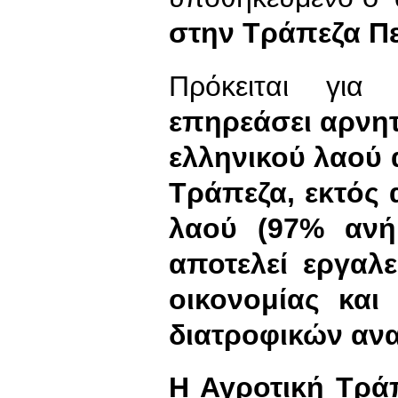
στην Τράπεζα Πε
Πρόκειται γι
επηρεάσει αρνητ
ελληνικού λαού 
Τράπεζα, εκτός 
λαού (97% ανήκ
αποτελεί εργαλ
οικονομίας και
διατροφικών ανα
Η Αγροτική Τρά