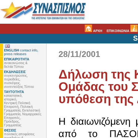
ΑΡΧΗ
ΕΠΙΚΟΙΝΩΝΙΑ
S
ENGLISH
contact info,
28/11/2001
press releases
ΕΠΙΚΑΙΡΟΤΗΤΑ
ανακοινώσεις &
δελτία Τύπου
Δήλωση της 
ΕΚΔΗΛΩΣΕΙΣ
συγκεντρώσεις,
περιοδείες,
Ομάδας του Σ
συσκέψεις,
συνεντεύξεις Τύπου
ΤΑΥΤΟΤΗΤΑ
υπόθεση της
καταστατικό,
ιστορικό,
Κεντρική Πολιτική
Επιτροπή, Πολιτική
Γραμματεία, Εκτελεστική
Γραμματεία, Νομαρχιακές
Επιτροπές,
Η διαιωνιζόμενη
Πρόεδρος,
Γραμματέας
από το ΠΑΣΟ
ΘΕΣΕΙΣ
πολιτικές αποφάσεις
συνεδρίων &