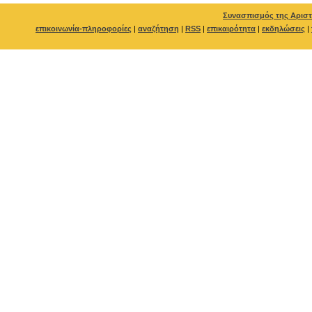
Συνασπισμός της Αριστ
επικοινωνία-πληροφορίες
|
αναζήτηση
|
RSS
|
επικαιρότητα
|
εκδηλώσεις
|