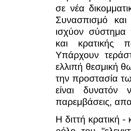
σε νέα δικομματι
Συνασπισμό και 
ισχύον σύστημα 
και κρατικής π
Υπάρχουν τεράστ
ελλιπή θεσμική θ
την προστασία τω
είναι δυνατόν 
παρεμβάσεις, απαι
Η διττή κρατική -
ρόλο του "ελεγκ