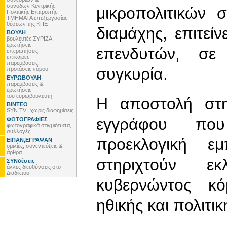
συνόδων Κεντρικής
μικροπολιτικών 
Πολιτικής Επιτροπής,
ΤΜΗΜΑΤΑ επεξεργασίας
θέσεων της ΚΠΕ
διαμάχης, επιτεί
ΒΟΥΛΗ
βουλευτές ΣΥΡΙΖΑ,
ερωτήσεις,
επενδυτών, σε
επερωτήσεις,
επίκαιρες,
παρεμβάσεις,
συγκυρία.
προτάσεις νόμου
ΕΥΡΩΒΟΥΛΗ
παρεμβάσεις &
ερωτήσεις
του ευρωβουλευτή
Η αποστολή στη
ΒΙΝΤΕΟ
SYN TV.. χωρίς διαφημίσεις
εγγράφου πο
ΦΩΤΟΓΡΑΦΙΕΣ
φωτογραφικά στιγμιότυπα,
συλλογές
προεκλογική 
ΕΙΠΑΝ,ΕΓΡΑΨΑΝ
ομιλίες, συνεντεύξεις &
άρθρα
στηριχτούν εκ
ΣΥΝδέσεις
άλλες διευθύνσεις στο
Διαδίκτυο
κυβερνώντος κό
ηθικής και πολιτι