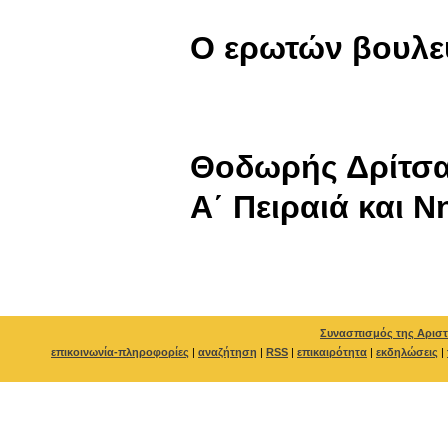
Ο ερωτών βουλε
Θοδωρής Δρίτσ
Α΄ Πειραιά και 
Συνασπισμός της Αριστ
επικοινωνία-πληροφορίες
|
αναζήτηση
|
RSS
|
επικαιρότητα
|
εκδηλώσεις
|