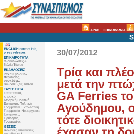
ΑΡΧΗ
ΕΠΙΚΟΙΝΩΝΙΑ
S
ENGLISH
contact info,
30/07/2012
press releases
ΕΠΙΚΑΙΡΟΤΗΤΑ
ανακοινώσεις &
δελτία Τύπου
Τρία και πλέ
ΕΚΔΗΛΩΣΕΙΣ
συγκεντρώσεις,
περιοδείες,
μετά την πτώ
συσκέψεις,
συνεντεύξεις Τύπου
ΤΑΥΤΟΤΗΤΑ
GA Ferries τ
καταστατικό,
ιστορικό,
Κεντρική Πολιτική
Αγούδημου, ο
Επιτροπή, Πολιτική
Γραμματεία, Εκτελεστική
Γραμματεία, Νομαρχιακές
Επιτροπές,
τότε διοικητι
Πρόεδρος,
Γραμματέας
ΘΕΣΕΙΣ
έχασαν τη δο
πολιτικές αποφάσεις
συνεδρίων &