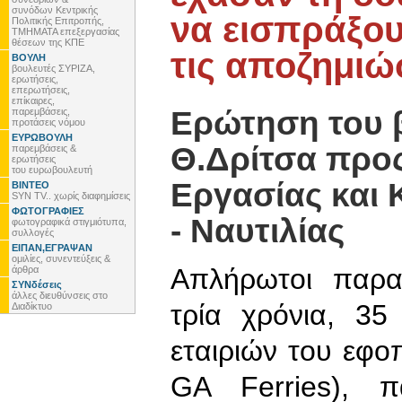
συνόδων Κεντρικής
να εισπράξου
Πολιτικής Επιτροπής,
ΤΜΗΜΑΤΑ επεξεργασίας
θέσεων της ΚΠΕ
τις αποζημιώ
ΒΟΥΛΗ
βουλευτές ΣΥΡΙΖΑ,
ερωτήσεις,
επερωτήσεις,
επίκαιρες,
Ερώτηση του 
παρεμβάσεις,
προτάσεις νόμου
ΕΥΡΩΒΟΥΛΗ
Θ.Δρίτσα προ
παρεμβάσεις &
ερωτήσεις
του ευρωβουλευτή
Εργασίας και
ΒΙΝΤΕΟ
SYN TV.. χωρίς διαφημίσεις
ΦΩΤΟΓΡΑΦΙΕΣ
- Ναυτιλίας
φωτογραφικά στιγμιότυπα,
συλλογές
ΕΙΠΑΝ,ΕΓΡΑΨΑΝ
ομιλίες, συνεντεύξεις &
Απλήρωτοι παρα
άρθρα
ΣΥΝδέσεις
άλλες διευθύνσεις στο
τρία χρόνια, 3
Διαδίκτυο
εταιριών του εφο
GA Ferries), 