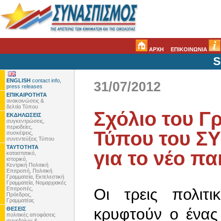
ΑΡΧΗ
ΕΠΙΚΟΙΝΩΝΙΑ
S
ENGLISH
contact info,
31/07/2012
press releases
ΕΠΙΚΑΙΡΟΤΗΤΑ
ανακοινώσεις &
δελτία Τύπου
Σχόλιο του Γ
ΕΚΔΗΛΩΣΕΙΣ
συγκεντρώσεις,
περιοδείες,
Τύπου του Σ
συσκέψεις,
συνεντεύξεις Τύπου
ΤΑΥΤΟΤΗΤΑ
για το νέο π
καταστατικό,
ιστορικό,
Κεντρική Πολιτική
Επιτροπή, Πολιτική
Γραμματεία, Εκτελεστική
Γραμματεία, Νομαρχιακές
Επιτροπές,
Οι τρεις πολιτ
Πρόεδρος,
Γραμματέας
κρυφτούν ο ένας
ΘΕΣΕΙΣ
πολιτικές αποφάσεις
συνεδρίων &