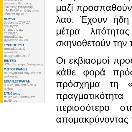
συνόδων Κεντρικής
μαζί προσπαθούν
Πολιτικής Επιτροπής,
ΤΜΗΜΑΤΑ επεξεργασίας
θέσεων της ΚΠΕ
λαό. Έχουν ήδη
ΒΟΥΛΗ
βουλευτές ΣΥΡΙΖΑ,
ερωτήσεις,
μέτρα λιτότητ
επερωτήσεις,
επίκαιρες,
παρεμβάσεις,
σκηνοθετούν την 
προτάσεις νόμου
ΕΥΡΩΒΟΥΛΗ
παρεμβάσεις &
ερωτήσεις
του ευρωβουλευτή
Οι εκβιασμοί προ
ΒΙΝΤΕΟ
SYN TV.. χωρίς διαφημίσεις
κάθε φορά πρόσ
ΦΩΤΟΓΡΑΦΙΕΣ
φωτογραφικά στιγμιότυπα,
συλλογές
πρόσχημα τη «
ΕΙΠΑΝ,ΕΓΡΑΨΑΝ
ομιλίες, συνεντεύξεις &
άρθρα
πραγματικότητ
ΣΥΝδέσεις
άλλες διευθύνσεις στο
Διαδίκτυο
περισσότερο σ
απομακρύνοντας 