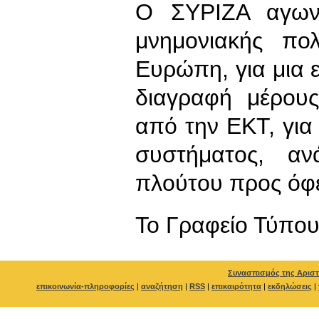
Ο ΣΥΡΙΖΑ αγωνί
μνημονιακής πο
Ευρώπη, για μια 
διαγραφή μέρους
από την ΕΚΤ, για
συστήματος, αν
πλούτου προς όφ
To Γραφείο Τύπο
Συνασπισμός της Αριστ
επικοινωνία-πληροφορίες
|
αναζήτηση
|
RSS
|
επικαιρότητα
|
εκδηλώσεις
|