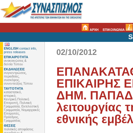
ΑΡΧΗ
ΕΠΙΚΟΙΝΩΝΙΑ
S
ENGLISH
contact info,
02/10/2012
press releases
ΕΠΙΚΑΙΡΟΤΗΤΑ
ανακοινώσεις &
δελτία Τύπου
ΕΠΑΝΑΚΑΤΑ
ΕΚΔΗΛΩΣΕΙΣ
συγκεντρώσεις,
περιοδείες,
ΕΠΙΚΑΙΡΗΣ 
συσκέψεις,
συνεντεύξεις Τύπου
ΤΑΥΤΟΤΗΤΑ
ΔΗΜ. ΠΑΠΑΔ
καταστατικό,
ιστορικό,
Κεντρική Πολιτική
λειτουργίας 
Επιτροπή, Πολιτική
Γραμματεία, Εκτελεστική
Γραμματεία, Νομαρχιακές
Επιτροπές,
εθνικής εμβέλ
Πρόεδρος,
Γραμματέας
ΘΕΣΕΙΣ
πολιτικές αποφάσεις
συνεδρίων &