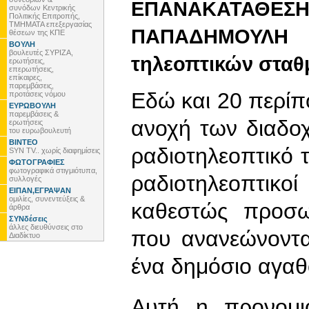
ΕΠΑΝΑΚΑΤΑΘΕΣΗ
συνόδων Κεντρικής
Πολιτικής Επιτροπής,
ΤΜΗΜΑΤΑ επεξεργασίας
ΠΑΠΑΔΗΜΟΥΛ
θέσεων της ΚΠΕ
ΒΟΥΛΗ
βουλευτές ΣΥΡΙΖΑ,
τηλεοπτικών σταθ
ερωτήσεις,
επερωτήσεις,
επίκαιρες,
παρεμβάσεις,
Εδώ και 20 περίπο
προτάσεις νόμου
ΕΥΡΩΒΟΥΛΗ
παρεμβάσεις &
ανοχή των διαδο
ερωτήσεις
του ευρωβουλευτή
ΒΙΝΤΕΟ
ραδιοτηλεοπτικό 
SYN TV.. χωρίς διαφημίσεις
ΦΩΤΟΓΡΑΦΙΕΣ
φωτογραφικά στιγμιότυπα,
ραδιοτηλεοπτι
συλλογές
ΕΙΠΑΝ,ΕΓΡΑΨΑΝ
ομιλίες, συνεντεύξεις &
καθεστώς προσωρ
άρθρα
ΣΥΝδέσεις
άλλες διευθύνσεις στο
που ανανεώνοντα
Διαδίκτυο
ένα δημόσιο αγαθό
Αυτή η προνομι