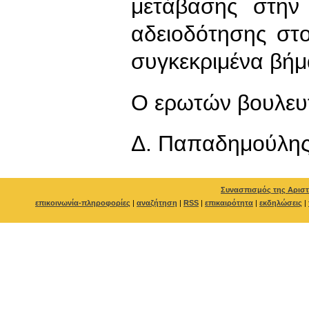
μετάβασης στην 
αδειοδότησης στο
συγκεκριμένα βήματ
Ο ερωτών βουλευ
Δ. Παπαδημούλη
Συνασπισμός της Αριστ
επικοινωνία-πληροφορίες
|
αναζήτηση
|
RSS
|
επικαιρότητα
|
εκδηλώσεις
|