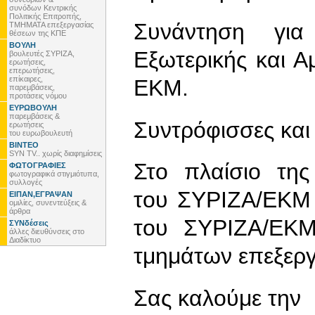
συνόδων Κεντρικής
Πολιτικής Επιτροπής,
Συνάντηση για
ΤΜΗΜΑΤΑ επεξεργασίας
θέσεων της ΚΠΕ
ΒΟΥΛΗ
Εξωτερικής και Α
βουλευτές ΣΥΡΙΖΑ,
ερωτήσεις,
επερωτήσεις,
επίκαιρες,
ΕΚΜ.
παρεμβάσεις,
προτάσεις νόμου
ΕΥΡΩΒΟΥΛΗ
παρεμβάσεις &
Συντρόφισσες και
ερωτήσεις
του ευρωβουλευτή
ΒΙΝΤΕΟ
SYN TV.. χωρίς διαφημίσεις
Στο πλαίσιο της
ΦΩΤΟΓΡΑΦΙΕΣ
φωτογραφικά στιγμιότυπα,
συλλογές
του ΣΥΡΙΖΑ/ΕΚΜ 
ΕΙΠΑΝ,ΕΓΡΑΨΑΝ
ομιλίες, συνεντεύξεις &
άρθρα
του ΣΥΡΙΖΑ/ΕΚΜ
ΣΥΝδέσεις
άλλες διευθύνσεις στο
Διαδίκτυο
τμημάτων επεξεργα
Σας καλούμε την