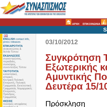
ΑΡΧΗ
ΕΠΙΚΟΙΝΩΝΙΑ
S
ENGLISH
contact info,
03/10/2012
press releases
ΕΠΙΚΑΙΡΟΤΗΤΑ
ανακοινώσεις &
δελτία Τύπου
Συγκρότηση 
ΕΚΔΗΛΩΣΕΙΣ
συγκεντρώσεις,
περιοδείες,
Εξωτερικής κ
συσκέψεις,
συνεντεύξεις Τύπου
ΤΑΥΤΟΤΗΤΑ
Αμυντικής Πο
καταστατικό,
ιστορικό,
Κεντρική Πολιτική
Δευτέρα 15/10
Επιτροπή, Πολιτική
Γραμματεία, Εκτελεστική
Γραμματεία, Νομαρχιακές
Επιτροπές,
Πρόεδρος,
Γραμματέας
Πρόσκληση
ΘΕΣΕΙΣ
πολιτικές αποφάσεις
συνεδρίων &