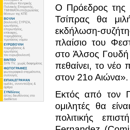
συνόδων Κεντρικής
Ο Πρόεδρος της 
Πολιτικής Επιτροπής,
ΤΜΗΜΑΤΑ επεξεργασίας
θέσεων της ΚΠΕ
Τσίπρας θα μιλ
ΒΟΥΛΗ
βουλευτές ΣΥΡΙΖΑ,
ερωτήσεις,
εκδήλωση-συζήτ
επερωτήσεις,
επίκαιρες,
παρεμβάσεις,
πλαίσιο του Φεσ
προτάσεις νόμου
ΕΥΡΩΒΟΥΛΗ
παρεμβάσεις &
στο Άλσος Γουδή 
ερωτήσεις
του ευρωβουλευτή
ΒΙΝΤΕΟ
πεθαίνει, το νέο 
SYN TV.. χωρίς διαφημίσεις
ΦΩΤΟΓΡΑΦΙΕΣ
φωτογραφικά στιγμιότυπα,
στον 21ο Αιώνα».
συλλογές
ΕΙΠΑΝ,ΕΓΡΑΨΑΝ
ομιλίες, συνεντεύξεις &
άρθρα
Εκτός από τον Π
ΣΥΝδέσεις
άλλες διευθύνσεις στο
Διαδίκτυο
ομιλητές θα είνα
πολιτικής επισ
Fernandez (Comi