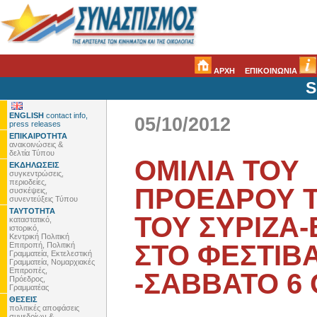
ΑΡΧΗ
ΕΠΙΚΟΙΝΩΝΙΑ
S
ENGLISH
contact info,
05/10/2012
press releases
ΕΠΙΚΑΙΡΟΤΗΤΑ
ανακοινώσεις &
δελτία Τύπου
ΟΜΙΛΙΑ ΤΟΥ
ΕΚΔΗΛΩΣΕΙΣ
συγκεντρώσεις,
περιοδείες,
ΠΡΟΕΔΡΟΥ Τ
συσκέψεις,
συνεντεύξεις Τύπου
ΤΑΥΤΟΤΗΤΑ
ΤΟΥ ΣΥΡΙΖΑ-
καταστατικό,
ιστορικό,
Κεντρική Πολιτική
ΣΤΟ ΦΕΣΤΙΒΑ
Επιτροπή, Πολιτική
Γραμματεία, Εκτελεστική
Γραμματεία, Νομαρχιακές
Επιτροπές,
-ΣΑΒΒΑΤΟ 6
Πρόεδρος,
Γραμματέας
ΘΕΣΕΙΣ
πολιτικές αποφάσεις
συνεδρίων &