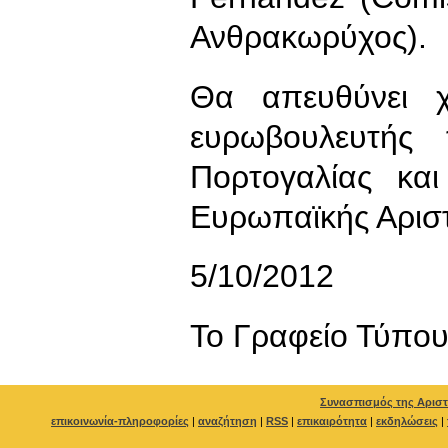
Ανθρακωρύχος).
Θα απευθύνει χ
ευρωβουλευτής
Πορτογαλίας κα
Ευρωπαϊκής Αρισ
5/10/2012
To Γραφείο Τύπο
Συνασπισμός της Αριστ
επικοινωνία-πληροφορίες
|
αναζήτηση
|
RSS
|
επικαιρότητα
|
εκδηλώσεις
|