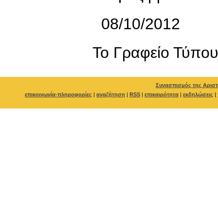
08/10/2012
To Γραφείο Τύπο
Συνασπισμός της Αριστ
επικοινωνία-πληροφορίες
|
αναζήτηση
|
RSS
|
επικαιρότητα
|
εκδηλώσεις
|