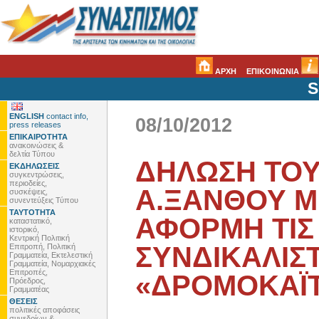
ΑΡΧΗ
ΕΠΙΚΟΙΝΩΝΙΑ
S
ENGLISH
contact info,
08/10/2012
press releases
ΕΠΙΚΑΙΡΟΤΗΤΑ
ανακοινώσεις &
δελτία Τύπου
ΔΗΛΩΣΗ ΤΟ
ΕΚΔΗΛΩΣΕΙΣ
συγκεντρώσεις,
περιοδείες,
Α.ΞΑΝΘΟΥ Μ
συσκέψεις,
συνεντεύξεις Τύπου
ΤΑΥΤΟΤΗΤΑ
ΑΦΟΡΜΗ ΤΙΣ
καταστατικό,
ιστορικό,
Κεντρική Πολιτική
ΣΥΝΔΙΚΑΛΙΣ
Επιτροπή, Πολιτική
Γραμματεία, Εκτελεστική
Γραμματεία, Νομαρχιακές
Επιτροπές,
«ΔΡΟΜΟΚΑΪΤ
Πρόεδρος,
Γραμματέας
ΘΕΣΕΙΣ
πολιτικές αποφάσεις
συνεδρίων &