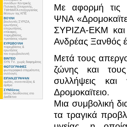
συνόδων Κεντρικής
Με αφορμή τις 
Πολιτικής Επιτροπής,
ΤΜΗΜΑΤΑ επεξεργασίας
θέσεων της ΚΠΕ
ΨΝΑ «Δρομοκαϊτε
ΒΟΥΛΗ
βουλευτές ΣΥΡΙΖΑ,
ερωτήσεις,
ΣΥΡΙΖΑ-ΕΚΜ και 
επερωτήσεις,
επίκαιρες,
παρεμβάσεις,
Ανδρέας Ξανθός 
προτάσεις νόμου
ΕΥΡΩΒΟΥΛΗ
παρεμβάσεις &
ερωτήσεις
του ευρωβουλευτή
Μετά τους απεργ
ΒΙΝΤΕΟ
SYN TV.. χωρίς διαφημίσεις
ζώνης και τους
ΦΩΤΟΓΡΑΦΙΕΣ
φωτογραφικά στιγμιότυπα,
συλλογές
συλλήψεις και 
ΕΙΠΑΝ,ΕΓΡΑΨΑΝ
ομιλίες, συνεντεύξεις &
άρθρα
Δρομοκαϊτειο.
ΣΥΝδέσεις
άλλες διευθύνσεις στο
Διαδίκτυο
Μια συμβολική δι
τα τραγικά προβ
υγείας, η οπο