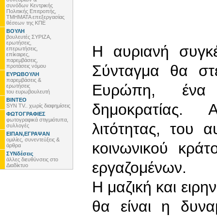
συνόδων Κεντρικής
Πολιτικής Επιτροπής,
ΤΜΗΜΑΤΑ επεξεργασίας
θέσεων της ΚΠΕ
ΒΟΥΛΗ
βουλευτές ΣΥΡΙΖΑ,
ερωτήσεις,
Η αυριανή συγκ
επερωτήσεις,
επίκαιρες,
παρεμβάσεις,
Σύνταγμα θα στ
προτάσεις νόμου
ΕΥΡΩΒΟΥΛΗ
παρεμβάσεις &
Ευρώπη, ένα
ερωτήσεις
του ευρωβουλευτή
ΒΙΝΤΕΟ
δημοκρατίας. Α
SYN TV.. χωρίς διαφημίσεις
ΦΩΤΟΓΡΑΦΙΕΣ
φωτογραφικά στιγμιότυπα,
λιτότητας, του 
συλλογές
ΕΙΠΑΝ,ΕΓΡΑΨΑΝ
ομιλίες, συνεντεύξεις &
κοινωνικού κράτ
άρθρα
ΣΥΝδέσεις
άλλες διευθύνσεις στο
εργαζομένων.
Διαδίκτυο
Η μαζική και ειρη
θα είναι η δυνα