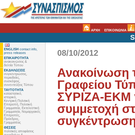
ΑΡΧΗ
ΕΠΙΚΟΙΝΩΝΙΑ
S
ENGLISH
contact info,
08/10/2012
press releases
ΕΠΙΚΑΙΡΟΤΗΤΑ
ανακοινώσεις &
δελτία Τύπου
Ανακοίνωση 
ΕΚΔΗΛΩΣΕΙΣ
συγκεντρώσεις,
περιοδείες,
Γραφείου Τύπ
συσκέψεις,
συνεντεύξεις Τύπου
ΤΑΥΤΟΤΗΤΑ
ΣΥΡΙΖΑ-ΕΚΜ γ
καταστατικό,
ιστορικό,
Κεντρική Πολιτική
συμμετοχή στ
Επιτροπή, Πολιτική
Γραμματεία, Εκτελεστική
Γραμματεία, Νομαρχιακές
Επιτροπές,
συγκέντρωσ
Πρόεδρος,
Γραμματέας
ΘΕΣΕΙΣ
πολιτικές αποφάσεις
συνεδρίων &