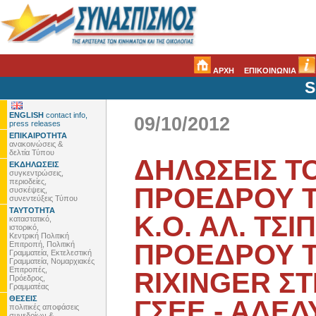
ΑΡΧΗ
ΕΠΙΚΟΙΝΩΝΙΑ
S
ENGLISH
contact info,
09/10/2012
press releases
ΕΠΙΚΑΙΡΟΤΗΤΑ
ανακοινώσεις &
δελτία Τύπου
ΔΗΛΩΣΕΙΣ Τ
ΕΚΔΗΛΩΣΕΙΣ
συγκεντρώσεις,
περιοδείες,
ΠΡΟΕΔΡΟΥ 
συσκέψεις,
συνεντεύξεις Τύπου
ΤΑΥΤΟΤΗΤΑ
Κ.Ο. ΑΛ. ΤΣΙ
καταστατικό,
ιστορικό,
Κεντρική Πολιτική
ΠΡΟΕΔΡΟΥ Τ
Επιτροπή, Πολιτική
Γραμματεία, Εκτελεστική
Γραμματεία, Νομαρχιακές
Επιτροπές,
RIXINGER Σ
Πρόεδρος,
Γραμματέας
ΘΕΣΕΙΣ
ΓΣΕΕ - ΑΔΕΔ
πολιτικές αποφάσεις
συνεδρίων &