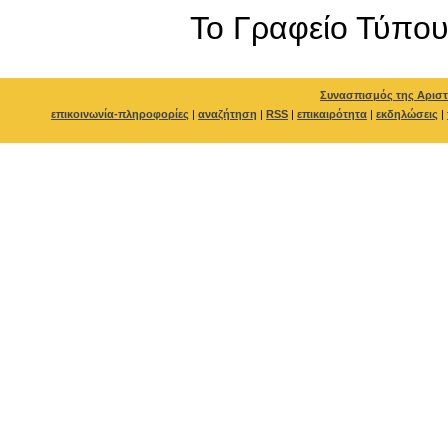
To Γραφείο Τύπο
Συνασπισμός της Αριστ
επικοινωνία-πληροφορίες
|
αναζήτηση
|
RSS
|
επικαιρότητα
|
εκδηλώσεις
|