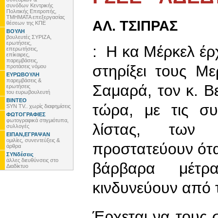
συνόδων Κεντρικής
Πολιτικής Επιτροπής,
ΤΜΗΜΑΤΑ επεξεργασίας
ΑΛ. ΤΣΙΠΡΑΣ
θέσεων της ΚΠΕ
ΒΟΥΛΗ
βουλευτές ΣΥΡΙΖΑ,
ερωτήσεις,
: Η κα Μέρκελ έρ
επερωτήσεις,
επίκαιρες,
παρεμβάσεις,
στηρίξει τους Με
προτάσεις νόμου
ΕΥΡΩΒΟΥΛΗ
παρεμβάσεις &
Σαμαρά, τον κ. Βε
ερωτήσεις
του ευρωβουλευτή
ΒΙΝΤΕΟ
τώρα, με τις συ
SYN TV.. χωρίς διαφημίσεις
ΦΩΤΟΓΡΑΦΙΕΣ
φωτογραφικά στιγμιότυπα,
λίστας, των
συλλογές
ΕΙΠΑΝ,ΕΓΡΑΨΑΝ
ομιλίες, συνεντεύξεις &
προστατεύουν όταν
άρθρα
ΣΥΝδέσεις
άλλες διευθύνσεις στο
βάρβαρα μέτρα
Διαδίκτυο
κινδυνεύουν από 
Έρχεται να τους 