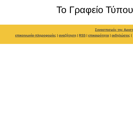
To Γραφείο Τύπο
Συνασπισμός της Αριστ
επικοινωνία-πληροφορίες
|
αναζήτηση
|
RSS
|
επικαιρότητα
|
εκδηλώσεις
|