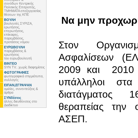
συνόδων Κεντρικής
Πολιτικής Επιτροπής,
ΤΜΗΜΑΤΑ επεξεργασίας
θέσεων της ΚΠΕ
Να μην προχωρή
ΒΟΥΛΗ
βουλευτές ΣΥΡΙΖΑ,
ερωτήσεις,
επερωτήσεις,
επίκαιρες,
παρεμβάσεις,
Στον Οργανισ
προτάσεις νόμου
ΕΥΡΩΒΟΥΛΗ
παρεμβάσεις &
Ασφαλίσεων (Ε
ερωτήσεις
του ευρωβουλευτή
ΒΙΝΤΕΟ
2009 και 2010
SYN TV.. χωρίς διαφημίσεις
ΦΩΤΟΓΡΑΦΙΕΣ
φωτογραφικά στιγμιότυπα,
υπάλληλοι στα
συλλογές
ΕΙΠΑΝ,ΕΓΡΑΨΑΝ
ομιλίες, συνεντεύξεις &
διατάγματος 1
άρθρα
ΣΥΝδέσεις
άλλες διευθύνσεις στο
θεραπείας την 
Διαδίκτυο
ΑΣΕΠ.