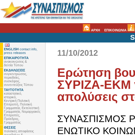
ΑΡΧΗ
ΕΠΙΚΟΙΝΩΝΙΑ
S
ENGLISH
contact info,
11/10/2012
press releases
ΕΠΙΚΑΙΡΟΤΗΤΑ
ανακοινώσεις &
δελτία Τύπου
Ερώτηση βου
ΕΚΔΗΛΩΣΕΙΣ
συγκεντρώσεις,
περιοδείες,
ΣΥΡΙΖΑ-ΕΚΜ γ
συσκέψεις,
συνεντεύξεις Τύπου
ΤΑΥΤΟΤΗΤΑ
απολύσεις σ
καταστατικό,
ιστορικό,
Κεντρική Πολιτική
Επιτροπή, Πολιτική
Γραμματεία, Εκτελεστική
Γραμματεία, Νομαρχιακές
Επιτροπές,
ΣΥΝΑΣΠΙΣΜΟΣ Ρ
Πρόεδρος,
Γραμματέας
ΕΝΩΤΙΚΟ ΚΟΙΝ
ΘΕΣΕΙΣ
πολιτικές αποφάσεις
συνεδρίων &