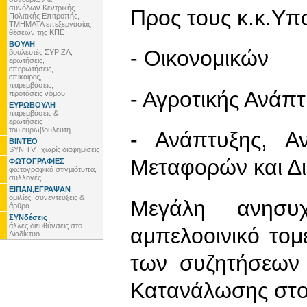
συνόδων Κεντρικής
Προς τους κ.κ.Υπ
Πολιτικής Επιτροπής,
ΤΜΗΜΑΤΑ επεξεργασίας
θέσεων της ΚΠΕ
ΒΟΥΛΗ
- Οικονομικών
βουλευτές ΣΥΡΙΖΑ,
ερωτήσεις,
επερωτήσεις,
επίκαιρες,
παρεμβάσεις,
- Αγροτικής Ανάπ
προτάσεις νόμου
ΕΥΡΩΒΟΥΛΗ
παρεμβάσεις &
ερωτήσεις
του ευρωβουλευτή
- Ανάπτυξης, Αν
ΒΙΝΤΕΟ
SYN TV.. χωρίς διαφημίσεις
Μεταφορών και Δ
ΦΩΤΟΓΡΑΦΙΕΣ
φωτογραφικά στιγμιότυπα,
συλλογές
ΕΙΠΑΝ,ΕΓΡΑΨΑΝ
ομιλίες, συνεντεύξεις &
Μεγάλη ανησυχ
άρθρα
ΣΥΝδέσεις
άλλες διευθύνσεις στο
αμπελοοινικό το
Διαδίκτυο
των συζητήσεων 
Κατανάλωσης στο