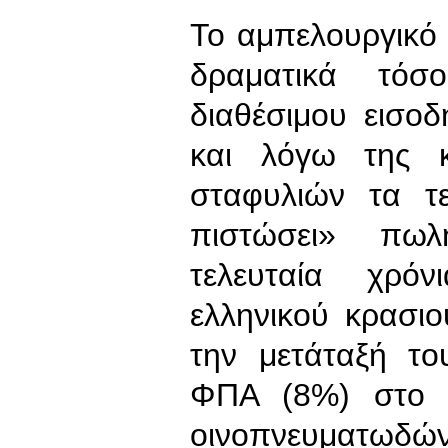
Το αμπελουργικό 
δραματικά τό
διαθέσιμου εισο
και λόγω της 
σταφυλιών τα τε
πιστώσει» πωλ
τελευταία χρό
ελληνικού κρασι
την μετάταξή τ
ΦΠΑ (8%) στο 1
οινοπνευματω