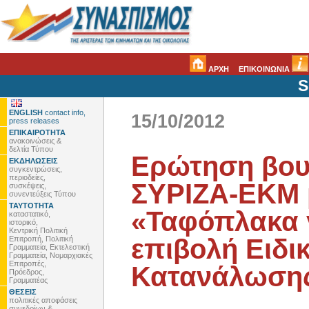
ΑΡΧΗ
ΕΠΙΚΟΙΝΩΝΙΑ
S
ENGLISH
contact info,
15/10/2012
press releases
ΕΠΙΚΑΙΡΟΤΗΤΑ
ανακοινώσεις &
δελτία Τύπου
Ερώτηση βου
ΕΚΔΗΛΩΣΕΙΣ
συγκεντρώσεις,
περιοδείες,
ΣΥΡΙΖΑ-ΕΚΜ 
συσκέψεις,
συνεντεύξεις Τύπου
ΤΑΥΤΟΤΗΤΑ
«Ταφόπλακα γ
καταστατικό,
ιστορικό,
Κεντρική Πολιτική
επιβολή Ειδι
Επιτροπή, Πολιτική
Γραμματεία, Εκτελεστική
Γραμματεία, Νομαρχιακές
Επιτροπές,
Κατανάλωση
Πρόεδρος,
Γραμματέας
ΘΕΣΕΙΣ
πολιτικές αποφάσεις
συνεδρίων &