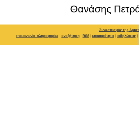
Θανάσης Πετρά
Συνασπισμός της Αριστ
επικοινωνία-πληροφορίες
|
αναζήτηση
|
RSS
|
επικαιρότητα
|
εκδηλώσεις
|