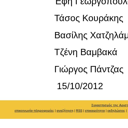
Έφη Γεωργοπούλ
Τάσος Κουράκης
Βασίλης Χατζηλά
Τζένη Βαμβακά
Γιώργος Πάντζας
15
Συνασπισμός της Αριστ
επικοινωνία-πληροφορίες
|
αναζήτηση
|
RSS
|
επικαιρότητα
|
εκδηλώσεις
|