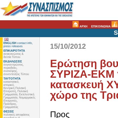
ΑΡΧΗ
ΕΠΙΚΟΙΝΩΝΙΑ
S
ENGLISH
contact info,
15/10/2012
press releases
ΕΠΙΚΑΙΡΟΤΗΤΑ
ανακοινώσεις &
δελτία Τύπου
Ερώτηση βου
ΕΚΔΗΛΩΣΕΙΣ
συγκεντρώσεις,
περιοδείες,
ΣΥΡΙΖΑ-ΕΚΜ 
συσκέψεις,
συνεντεύξεις Τύπου
ΤΑΥΤΟΤΗΤΑ
κατασκευή ΧΥ
καταστατικό,
ιστορικό,
Κεντρική Πολιτική
χώρο της Τρι
Επιτροπή, Πολιτική
Γραμματεία, Εκτελεστική
Γραμματεία, Νομαρχιακές
Επιτροπές,
Πρόεδρος,
Γραμματέας
Προς
ΘΕΣΕΙΣ
πολιτικές αποφάσεις
συνεδρίων &