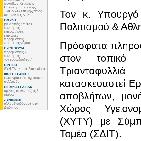
συνόδων Κεντρικής
Πολιτικής Επιτροπής,
Τον κ. Υπουργό
ΤΜΗΜΑΤΑ επεξεργασίας
θέσεων της ΚΠΕ
ΒΟΥΛΗ
Πολιτισμού & Αθλ
βουλευτές ΣΥΡΙΖΑ,
ερωτήσεις,
επερωτήσεις,
επίκαιρες,
παρεμβάσεις,
Πρόσφατα πληρο
προτάσεις νόμου
ΕΥΡΩΒΟΥΛΗ
παρεμβάσεις &
στον τοπικό 
ερωτήσεις
του ευρωβουλευτή
ΒΙΝΤΕΟ
Τριανταφυλλ
SYN TV.. χωρίς διαφημίσεις
ΦΩΤΟΓΡΑΦΙΕΣ
φωτογραφικά στιγμιότυπα,
κατασκευαστεί Ε
συλλογές
ΕΙΠΑΝ,ΕΓΡΑΨΑΝ
ομιλίες, συνεντεύξεις &
αποβλήτων, μον
άρθρα
ΣΥΝδέσεις
άλλες διευθύνσεις στο
Χώρος Υγειονο
Διαδίκτυο
(ΧΥΤΥ) με Σύμπ
Τομέα (ΣΔΙΤ).