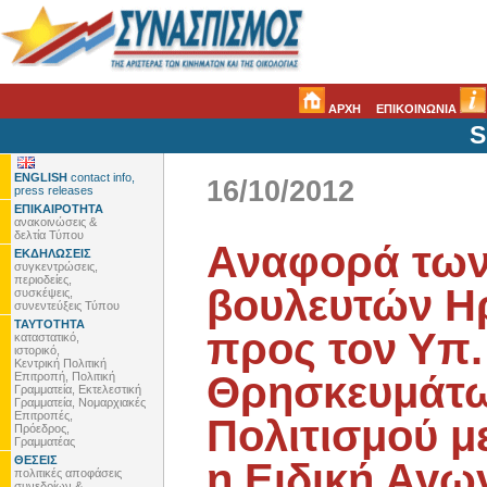
ΑΡΧΗ
ΕΠΙΚΟΙΝΩΝΙΑ
S
ENGLISH
contact info,
16/10/2012
press releases
ΕΠΙΚΑΙΡΟΤΗΤΑ
ανακοινώσεις &
δελτία Τύπου
Αναφορά τω
ΕΚΔΗΛΩΣΕΙΣ
συγκεντρώσεις,
περιοδείες,
βουλευτών Η
συσκέψεις,
συνεντεύξεις Τύπου
ΤΑΥΤΟΤΗΤΑ
προς τον Υπ.
καταστατικό,
ιστορικό,
Κεντρική Πολιτική
Θρησκευμάτω
Επιτροπή, Πολιτική
Γραμματεία, Εκτελεστική
Γραμματεία, Νομαρχιακές
Επιτροπές,
Πολιτισμού μ
Πρόεδρος,
Γραμματέας
ΘΕΣΕΙΣ
η Ειδική Αγω
πολιτικές αποφάσεις
συνεδρίων &