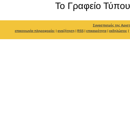
To Γραφείο Τύπο
Συνασπισμός της Αριστ
επικοινωνία-πληροφορίες
|
αναζήτηση
|
RSS
|
επικαιρότητα
|
εκδηλώσεις
|