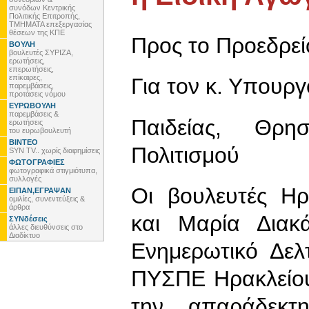
συνόδων Κεντρικής
Πολιτικής Επιτροπής,
ΤΜΗΜΑΤΑ επεξεργασίας
θέσεων της ΚΠΕ
Προς το Προεδρεί
ΒΟΥΛΗ
βουλευτές ΣΥΡΙΖΑ,
ερωτήσεις,
επερωτήσεις,
επίκαιρες,
Για τον κ. Υπουργ
παρεμβάσεις,
προτάσεις νόμου
ΕΥΡΩΒΟΥΛΗ
παρεμβάσεις &
Παιδείας, Θρη
ερωτήσεις
του ευρωβουλευτή
ΒΙΝΤΕΟ
Πολιτισμού
SYN TV.. χωρίς διαφημίσεις
ΦΩΤΟΓΡΑΦΙΕΣ
φωτογραφικά στιγμιότυπα,
συλλογές
Οι βουλευτές Ηρ
ΕΙΠΑΝ,ΕΓΡΑΨΑΝ
ομιλίες, συνεντεύξεις &
άρθρα
και Μαρία Διακ
ΣΥΝδέσεις
άλλες διευθύνσεις στο
Διαδίκτυο
Ενημερωτικό Δελ
ΠΥΣΠΕ Ηρακλείου
την απαράδεκτ