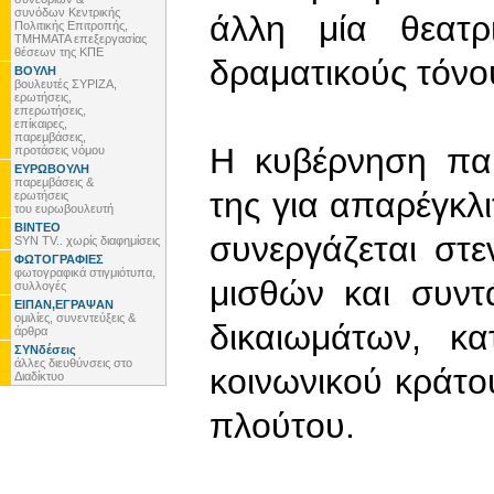
συνόδων Κεντρικής
άλλη μία θεατρ
Πολιτικής Επιτροπής,
ΤΜΗΜΑΤΑ επεξεργασίας
θέσεων της ΚΠΕ
δραματικούς τόνο
ΒΟΥΛΗ
βουλευτές ΣΥΡΙΖΑ,
ερωτήσεις,
επερωτήσεις,
επίκαιρες,
παρεμβάσεις,
Η κυβέρνηση παρ
προτάσεις νόμου
ΕΥΡΩΒΟΥΛΗ
παρεμβάσεις &
της για απαρέγκλ
ερωτήσεις
του ευρωβουλευτή
ΒΙΝΤΕΟ
συνεργάζεται στ
SYN TV.. χωρίς διαφημίσεις
ΦΩΤΟΓΡΑΦΙΕΣ
φωτογραφικά στιγμιότυπα,
μισθών και συντ
συλλογές
ΕΙΠΑΝ,ΕΓΡΑΨΑΝ
ομιλίες, συνεντεύξεις &
δικαιωμάτων, κα
άρθρα
ΣΥΝδέσεις
άλλες διευθύνσεις στο
κοινωνικού κράτο
Διαδίκτυο
πλούτου.