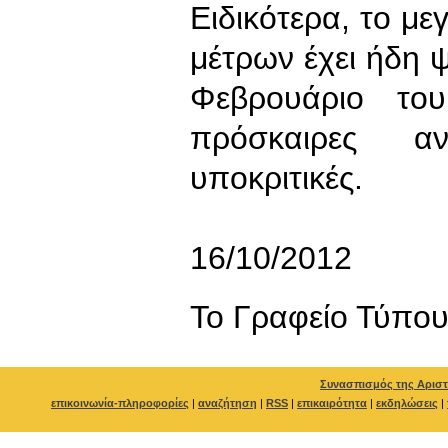
Ειδικότερα, το μ
μέτρων έχει ήδη 
Φεβρουάριο το
πρόσκαιρες αν
υποκριτικές.
16/10/2012
To Γραφείο Τύπο
Συνασπισμός της Αριστ
επικοινωνία-πληροφορίες
|
αναζήτηση
|
RSS
|
επικαιρότητα
|
εκδηλώσεις
|