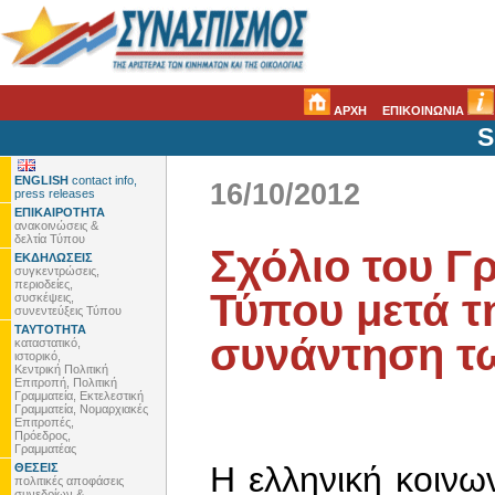
ΑΡΧΗ
ΕΠΙΚΟΙΝΩΝΙΑ
S
ENGLISH
contact info,
16/10/2012
press releases
ΕΠΙΚΑΙΡΟΤΗΤΑ
ανακοινώσεις &
δελτία Τύπου
Σχόλιο του Γ
ΕΚΔΗΛΩΣΕΙΣ
συγκεντρώσεις,
περιοδείες,
Τύπου μετά τ
συσκέψεις,
συνεντεύξεις Τύπου
ΤΑΥΤΟΤΗΤΑ
συνάντηση τ
καταστατικό,
ιστορικό,
Κεντρική Πολιτική
Επιτροπή, Πολιτική
Γραμματεία, Εκτελεστική
Γραμματεία, Νομαρχιακές
Επιτροπές,
Πρόεδρος,
Γραμματέας
Η ελληνική κοιν
ΘΕΣΕΙΣ
πολιτικές αποφάσεις
συνεδρίων &