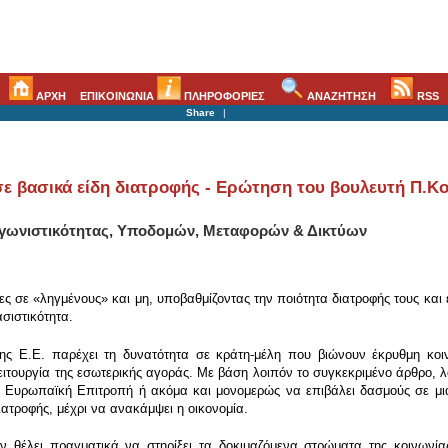
ΑΡΧΗ
ΕΠΙΚΟΙΝΩΝΙΑ
ΠΛΗΡΟΦΟΡΙΕΣ
ΑΝΑΖΗΤΗΣΗ
RSS
Share
|
 σε βασικά είδη διατροφής - Ερώτηση του βουλευτή Π.
αγωνιστικότητας, Υποδομών, Μεταφορών & Δικτύων
ς σε «ληγμένους» και μη, υποβαθμίζοντας την ποιότητα διατροφής τους και ε
σιστικότητα.
της Ε.Ε. παρέχει τη δυνατότητα σε κράτη-μέλη που βιώνουν έκρυθμη κ
ειτουργία της εσωτερικής αγοράς. Με βάση λοιπόν το συγκεκριμένο άρθρο, 
 Ευρωπαϊκή Επιτροπή ή ακόμα και μονομερώς να επιβάλει δασμούς σε μια
ιατροφής, μέχρι να ανακάμψει η οικονομία.
 θέλει πραγματικά να στηρίξει τα δοκιμαζόμενα στρώματα της κοινωνίας