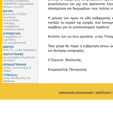
Πολιτικής Επιτροπής,
(ευαλλοίωτων και μη) που βρίσκονται λίγ
ΤΜΗΜΑΤΑ επεξεργασίας
θέσεων της ΚΠΕ
αξιοπρέπεια και διαχωρίζουν τους πολίτες 
ΒΟΥΛΗ
βουλευτές ΣΥΡΙΖΑ,
ερωτήσεις,
Η μείωση των τιμών σε είδη καθημερινής 
επερωτήσεις,
πατάξει τα καρτέλ της αγοράς που λειτου
επίκαιρες,
παρεμβάσεις,
ακρίβειας για τα γαλακτοκομικά προϊόντα.
προτάσεις νόμου
ΕΥΡΩΒΟΥΛΗ
Κατόπιν των ως άνω ερωτάται ο κος Υπου
παρεμβάσεις &
ερωτήσεις
του ευρωβουλευτή
Ποια μέτρα θα πάρει η κυβέρνηση ούτως ώ
ΒΙΝΤΕΟ
SYN TV.. χωρίς διαφημίσεις
και δεύτερης κατηγορίας;
ΦΩΤΟΓΡΑΦΙΕΣ
φωτογραφικά στιγμιότυπα,
Ο Eρωτών Βουλευτής,
συλλογές
ΕΙΠΑΝ,ΕΓΡΑΨΑΝ
ομιλίες, συνεντεύξεις &
Κουρουμπλής Παναγιώτης
άρθρα
ΣΥΝδέσεις
άλλες διευθύνσεις στο
Διαδίκτυο
επικοινωνία-πληροφορίες
|
αναζήτηση
|