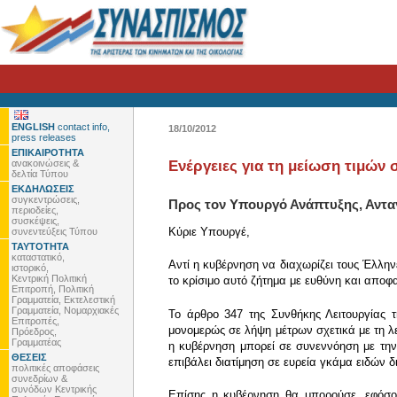
ENGLISH
contact info,
18/10/2012
press releases
ΕΠΙΚΑΙΡΟΤΗΤΑ
ανακοινώσεις &
Ενέργειες για τη μείωση τιμών
δελτία Τύπου
ΕΚΔΗΛΩΣΕΙΣ
συγκεντρώσεις,
Προς τον Υπουργό Ανάπτυξης, Αντ
περιοδείες,
συσκέψεις,
Κύριε Υπουργέ,
συνεντεύξεις Τύπου
ΤΑΥΤΟΤΗΤΑ
καταστατικό,
Αντί η κυβέρνηση να διαχωρίζει τους Έλληνε
ιστορικό,
Κεντρική Πολιτική
το κρίσιμο αυτό ζήτημα με ευθύνη και αποφα
Επιτροπή, Πολιτική
Γραμματεία, Εκτελεστική
Γραμματεία, Νομαρχιακές
Το άρθρο 347 της Συνθήκης Λειτουργίας 
Επιτροπές,
μονομερώς σε λήψη μέτρων σχετικά με τη λ
Πρόεδρος,
Γραμματέας
η κυβέρνηση μπορεί σε συνεννόηση με την
ΘΕΣΕΙΣ
επιβάλει διατίμηση σε ευρεία γκάμα ειδών δ
πολιτικές αποφάσεις
συνεδρίων &
συνόδων Κεντρικής
Επίσης η κυβέρνηση θα μπορούσε, εφόσον