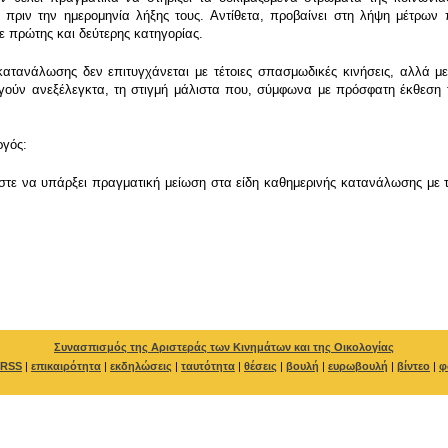
ο πριν την ημερομηνία λήξης τους. Αντίθετα, προβαίνει στη λήψη μέτρων
σε πρώτης και δεύτερης κατηγορίας.
κατανάλωσης δεν επιτυγχάνεται με τέτοιες σπασμωδικές κινήσεις, αλλά μ
ργούν ανεξέλεγκτα, τη στιγμή μάλιστα που, σύμφωνα με πρόσφατη έκθεση
ργός:
στε να υπάρξει πραγματική μείωση στα είδη καθημερινής κατανάλωσης με τ
Συνασπισμός της Αριστεράς των Κινημάτων και της Οικολογίας
RSS
|
επικαιρότητα
|
εκδηλώσεις
|
ταυτότητα
|
θέσεις
|
βουλή
|
ευρωβουλή
|
βίντεο
|
φ