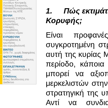
συνόδων Κεντρικής
Πολιτικής Επιτροπής,
1.
Πώς εκτιμάτ
ΤΜΗΜΑΤΑ επεξεργασίας
θέσεων της ΚΠΕ
ΒΟΥΛΗ
Κορυφής;
βουλευτές ΣΥΡΙΖΑ,
ερωτήσεις,
επερωτήσεις,
επίκαιρες,
παρεμβάσεις,
Είναι προφαν
προτάσεις νόμου
ΕΥΡΩΒΟΥΛΗ
παρεμβάσεις &
συγκροτημένη στ
ερωτήσεις
του ευρωβουλευτή
ΒΙΝΤΕΟ
αυτή της κυρίας Μ
SYN TV.. χωρίς διαφημίσεις
ΦΩΤΟΓΡΑΦΙΕΣ
φωτογραφικά στιγμιότυπα,
περίοδο, κάποια
συλλογές
ΕΙΠΑΝ,ΕΓΡΑΨΑΝ
ομιλίες, συνεντεύξεις &
μπορεί να αξιο
άρθρα
ΣΥΝδέσεις
άλλες διευθύνσεις στο
μερκελιστών στην 
Διαδίκτυο
στρατηγική της υπ
Αντί να συνδια