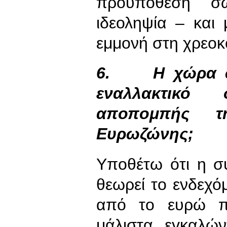
προϋπόθεση σωτ
ιδεοληψία – και
εμμονή στη χρεοκο
6.
Η χώρα 
εναλλακτικό
αποπομπής τ
Ευρωζώνης;
Υποθέτω ότι η σ
θεωρεί το ενδεχό
από το ευρώ π
μάλιστα εγκαλώ