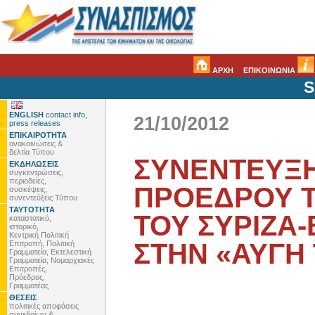
ΑΡΧΗ
ΕΠΙΚΟΙΝΩΝΙΑ
S
ENGLISH
contact info,
21/10/2012
press releases
ΕΠΙΚΑΙΡΟΤΗΤΑ
ανακοινώσεις &
δελτία Τύπου
ΣΥΝΕΝΤΕΥΞΗ
ΕΚΔΗΛΩΣΕΙΣ
συγκεντρώσεις,
περιοδείες,
ΠΡΟΕΔΡΟΥ Τ
συσκέψεις,
συνεντεύξεις Τύπου
ΤΑΥΤΟΤΗΤΑ
ΤΟΥ ΣΥΡΙΖΑ-
καταστατικό,
ιστορικό,
Κεντρική Πολιτική
ΣΤΗΝ «ΑΥΓΗ
Επιτροπή, Πολιτική
Γραμματεία, Εκτελεστική
Γραμματεία, Νομαρχιακές
Επιτροπές,
Πρόεδρος,
Γραμματέας
ΘΕΣΕΙΣ
πολιτικές αποφάσεις
συνεδρίων &