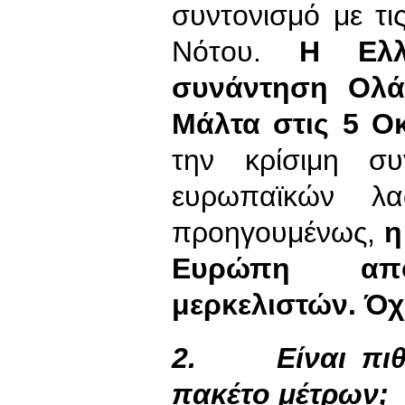
συντονισμό με τ
Νότου.
Η Ελλ
συνάντηση Ολά
Μάλτα στις 5 Ο
την κρίσιμη σ
ευρωπαϊκών λ
προηγουμένως,
η
Ευρώπη απ
μερκελιστών. Όχ
2.
Είναι πι
πακέτο μέτρων;