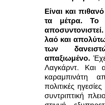
Είναι και πιθαν
τα μέτρα. Το 
αποσυντονιστεί
λαό και απολύτω
των δανειστ
απαξιωμένο.
Έχε
Λαγκάρντ. Και α
καραμπινάτη απ
πολιτικές ηγεσίες
συντριπτική πλει
στιγμή, εξυπηρ