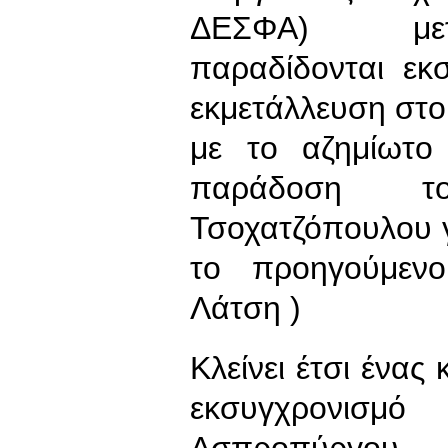
ΔΕΣΦΑ) μεταβ
παραδίδονται εκσ
εκμετάλλευση στο
με το αζημίωτο
παράδοση το
Τσοχατζόπουλου γ
το προηγούμεν
Λάτση )
Κλείνει έτσι ένας
εκσυγχρονισμ
Ασπροπύργου,