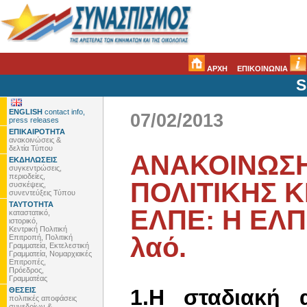
ΑΡΧΗ
ΕΠΙΚΟΙΝΩΝΙΑ
S
ENGLISH
contact info,
07/02/2013
press releases
ΕΠΙΚΑΙΡΟΤΗΤΑ
ανακοινώσεις &
δελτία Τύπου
ΑΝΑΚΟΙΝΩΣΗ
ΕΚΔΗΛΩΣΕΙΣ
συγκεντρώσεις,
περιοδείες,
ΠΟΛΙΤΙΚΗΣ 
συσκέψεις,
συνεντεύξεις Τύπου
ΤΑΥΤΟΤΗΤΑ
ΕΛΠΕ: Η ΕΛΠΕ
καταστατικό,
ιστορικό,
Κεντρική Πολιτική
λαό.
Επιτροπή, Πολιτική
Γραμματεία, Εκτελεστική
Γραμματεία, Νομαρχιακές
Επιτροπές,
Πρόεδρος,
Γραμματέας
1.Η σταδιακή 
ΘΕΣΕΙΣ
πολιτικές αποφάσεις
συνεδρίων &