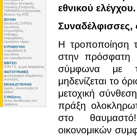
συνόδων Κεντρικής
εθνικού ελέγχου.
Πολιτικής Επιτροπής,
ΤΜΗΜΑΤΑ επεξεργασίας
θέσεων της ΚΠΕ
ΒΟΥΛΗ
Συναδέλφισσες,
βουλευτές ΣΥΡΙΖΑ,
ερωτήσεις,
επερωτήσεις,
επίκαιρες,
παρεμβάσεις,
Η τροποποίηση τ
προτάσεις νόμου
ΕΥΡΩΒΟΥΛΗ
παρεμβάσεις &
στην πρόσφατη 
ερωτήσεις
του ευρωβουλευτή
ΒΙΝΤΕΟ
σύμφωνα με τη
SYN TV.. χωρίς διαφημίσεις
ΦΩΤΟΓΡΑΦΙΕΣ
φωτογραφικά στιγμιότυπα,
μηδενίζεται το όρ
συλλογές
ΕΙΠΑΝ,ΕΓΡΑΨΑΝ
ομιλίες, συνεντεύξεις &
μετοχική σύνθεση
άρθρα
ΣΥΝδέσεις
άλλες διευθύνσεις στο
πράξη ολοκληρωτ
Διαδίκτυο
στο θαυμαστό
οικονομικών συμφ