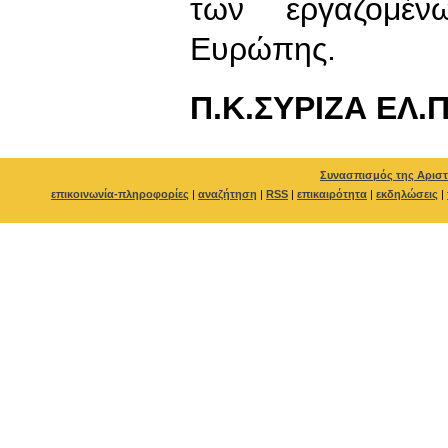
των εργαζομέ
Ευρώπ
Π.Κ.ΣΥΡΙΖΑ ΕΛ.Π
Συνασπισμός της Αριστ
επικοινωνία-πληροφορίες
|
αναζήτηση
|
RSS
|
επικαιρότητα
|
εκδηλώσεις
|