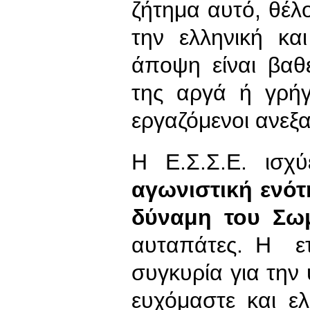
ζήτημα αυτό, θέλο
την ελληνική κα
άποψη είναι βαθε
της αργά ή γρήγ
εργαζόμενοι ανεξ
Η Ε.Σ.Σ.Ε. ισ
αγωνιστική ενότ
δύναμη του Σω
αυταπάτες. Η ετ
συγκυρία για την
ευχόμαστε και ε