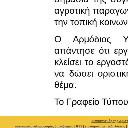
αγροτική παραγωγ
την τοπική κοινων
Ο Αρμόδιος Υ
απάντησε ότι ερ
κλείσει το εργοστ
να δώσει οριστι
θέμα.
To Γραφείο Τύπο
Συνασπισμός της Αριστ
επικοινωνία-πληροφορίες
|
αναζήτηση
|
RSS
|
επικαιρότητα
|
εκδηλώσεις
|