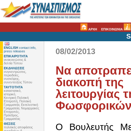
ΑΡΧΗ
ΕΠΙΚΟΙΝΩΝΙΑ
S
ENGLISH
contact info,
08/02/2013
press releases
ΕΠΙΚΑΙΡΟΤΗΤΑ
ανακοινώσεις &
δελτία Τύπου
Να αποτραπε
ΕΚΔΗΛΩΣΕΙΣ
συγκεντρώσεις,
περιοδείες,
διακοπή της
συσκέψεις,
συνεντεύξεις Τύπου
ΤΑΥΤΟΤΗΤΑ
λειτουργίας 
καταστατικό,
ιστορικό,
Κεντρική Πολιτική
Φωσφορικών
Επιτροπή, Πολιτική
Γραμματεία, Εκτελεστική
Γραμματεία, Νομαρχιακές
Επιτροπές,
Πρόεδρος,
Γραμματέας
Ο Βουλευτής Με
ΘΕΣΕΙΣ
πολιτικές αποφάσεις
συνεδρίων &