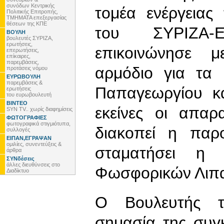
συνόδων Κεντρικής
τομέα ενέργειας
Πολιτικής Επιτροπής,
ΤΜΗΜΑΤΑ επεξεργασίας
θέσεων της ΚΠΕ
του ΣΥΡΙΖΑ-
ΒΟΥΛΗ
βουλευτές ΣΥΡΙΖΑ,
ερωτήσεις,
επικοινώνησε 
επερωτήσεις,
επίκαιρες,
παρεμβάσεις,
αρμόδιο για τα 
προτάσεις νόμου
ΕΥΡΩΒΟΥΛΗ
παρεμβάσεις &
Παπαγεωργίου κα
ερωτήσεις
του ευρωβουλευτή
ΒΙΝΤΕΟ
εκείνες οι απαρ
SYN TV.. χωρίς διαφημίσεις
ΦΩΤΟΓΡΑΦΙΕΣ
φωτογραφικά στιγμιότυπα,
διακοπεί η παρ
συλλογές
ΕΙΠΑΝ,ΕΓΡΑΨΑΝ
ομιλίες, συνεντεύξεις &
σταματήσει η λ
άρθρα
ΣΥΝδέσεις
άλλες διευθύνσεις στο
Φωσφορικών Λιπ
Διαδίκτυο
Ο Βουλευτής τ
σημασία της συγκ