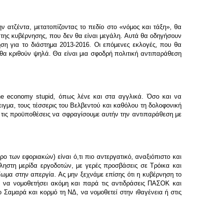
ν ατζέντα, μετατοπίζοντας το πεδίο στο «νόμος και τάξη», θα
της κυβέρνησης, που δεν θα είναι μεγάλη. Αυτά θα οδηγήσουν
ση για το διάστημα 2013-2016. Οι επόμενες εκλογές, που θα
ι θα κριθούν ψηλά. Θα είναι μια σφοδρή πολιτική αντιπαράθεση
the economy stupid, όπως λένε και στα αγγλικά. Όσο και να
γμα, τους τέσσερις του Βελβεντού και καθόλου τη δολοφονική
ς τις προϋποθέσεις να σφραγίσουμε αυτήν την αντιπαράθεση με
ο των εφοριακών) είναι ό,τι πιο αντεργατικό, αναξιόπιστο και
πληστη μερίδα εργοδοτών, με γερές προσβάσεις σε Τρόικα και
ίωμα στην απεργία. Ας μην ξεχνάμε επίσης ότι η κυβέρνηση το
ί να νομοθετήσει ακόμη και παρά τις αντιδράσεις ΠΑΣΟΚ και
 Σαμαρά και κορμό τη ΝΔ, να νομοθετεί στην ιθαγένεια ή στις