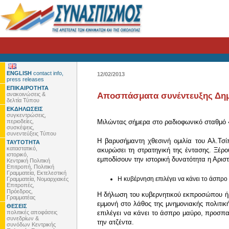
ENGLISH
contact info,
12/02/2013
press releases
ΕΠΙΚΑΙΡΟΤΗΤΑ
ανακοινώσεις &
Αποσπάσματα συνέντευξης Δημ
δελτία Τύπου
ΕΚΔΗΛΩΣΕΙΣ
συγκεντρώσεις,
περιοδείες,
Μιλώντας σήμερα στο ραδιοφωνικό σταθμό 
συσκέψεις,
συνεντεύξεις Τύπου
Η βαρυσήμαντη χθεσινή ομιλία του Αλ.Τσίπ
ΤΑΥΤΟΤΗΤΑ
καταστατικό,
ακυρώσει τη στρατηγική της έντασης. Ξέρο
ιστορικό,
εμποδίσουν την ιστορική δυνατότητα η Αρισ
Κεντρική Πολιτική
Επιτροπή, Πολιτική
Γραμματεία, Εκτελεστική
Η κυβέρνηση επιλέγει να κάνει το άσπρ
Γραμματεία, Νομαρχιακές
Επιτροπές,
Πρόεδρος,
Η δήλωση του κυβερνητικού εκπροσώπου ήρθ
Γραμματέας
εμμονή στο λάθος της μνημονιακής πολιτικ
ΘΕΣΕΙΣ
πολιτικές αποφάσεις
επιλέγει να κάνει το άσπρο μαύρο, προσπα
συνεδρίων &
την ατζέντα.
συνόδων Κεντρικής