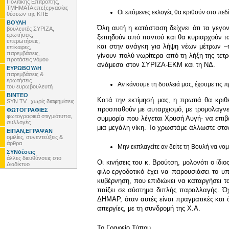
Πολιτικής Επιτροπής,
ΤΜΗΜΑΤΑ επεξεργασίας
Οι επόμενες εκλογές θα κριθούν στο πεδί
θέσεων της ΚΠΕ
ΒΟΥΛΗ
Όλη αυτή η κατάσταση δείχνει ότι τα γεγο
βουλευτές ΣΥΡΙΖΑ,
ερωτήσεις,
ξεπηδούν από παντού και θα κυριαρχούν τα
επερωτήσεις,
και στην ανάγκη για λήψη νέων μέτρων –ή
επίκαιρες,
παρεμβάσεις,
γίνουν πολύ νωρίτερα από τη λήξη της τετρ
προτάσεις νόμου
ανάμεσα στον ΣΥΡΙΖΑ-ΕΚΜ και τη ΝΔ.
ΕΥΡΩΒΟΥΛΗ
παρεμβάσεις &
ερωτήσεις
Αν κάνουμε τη δουλειά μας, έχουμε τις 
του ευρωβουλευτή
ΒΙΝΤΕΟ
Κατά την εκτίμησή μας, η πρωτιά θα κριθ
SYN TV.. χωρίς διαφημίσεις
προσπαθούν με αυταρχισμό, με τρομολαγνεί
ΦΩΤΟΓΡΑΦΙΕΣ
φωτογραφικά στιγμιότυπα,
συμμορία που λέγεται Χρυσή Αυγή- να επιβά
συλλογές
μια μεγάλη νίκη. Το χρωστάμε άλλωστε στο
ΕΙΠΑΝ,ΕΓΡΑΨΑΝ
ομιλίες, συνεντεύξεις &
άρθρα
Μην εκπλαγείτε αν δείτε τη Βουλή να νο
ΣΥΝδέσεις
άλλες διευθύνσεις στο
Οι κινήσεις του κ. Βρούτση, μολονότι ο ίδι
Διαδίκτυο
φιλο-εργοδοτικό έχει να παρουσιάσει το υ
κυβέρνηση, που επιδιώκει να καταργήσει τα
παίζει σε σύστημα διπλής παραλλαγής. Όχ
ΔΗΜΑΡ, όταν αυτές είναι πραγματικές και ό
απεργίες, με τη συνδρομή της Χ.Α.
To Γραφείο Τύπου