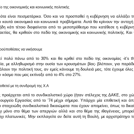
ο της οικονομικής και κοινωνικής πολιτικής
νότα είναι πεισματάρικα. Όσο και να προσπαθεί η κυβέρνηση να αλλάξει τη
 καυτά οικονομικά και κοινωνικά προβλήματα. Αυτά θα κρίνουν την αντοχή 
δη κάτι τέτοιο διαφαίνεται από το μεσοπρόθεσμο που κατέθεσε η κυβέρνη
αετίας, θα κριθούν στο πεδίο της οικονομικής και κοινωνικής πολιτικής. Κα
προϋποθέσεις να νικήσουμε
εί πολύ πάνω από το 30% και θα κριθεί στο πεδίο της οικονομίας -itʼs 
α, με αλληθωρισμό στην ουσία των κρουσμάτων βίας- βλέπουν, για παράδει
λουν την πολιτική τους, αν εμείς κάνουμε τη δουλειά μας, τότε έχουμε όλε
ν κόσμο που μας εκτίναξε από το 4% στο 27%.
μοθετεί με τη συνδρομή της Χ.Α
ος προέρχεται από το συνδικαλιστικό χώρο (ήταν στέλεχος της ΔΑΚΕ, στο χώρ
πουργείο Εργασίας από το ʼ74 μέχρι σήμερα. Υπάρχει μία επιθετική και ά
 στοιχειώδη συνδικαλιστικά δικαιώματα που έχουν απομείνει, όπως το δικα
ι μόνο στο θέμα των απεργιών αλλά και στο θέμα της ιθαγένειας, μπορε
χι πλατωνικές. Μην εκπλαγείτε αν δείτε αυτή τη Βουλή, με αρχιστράτηγο το