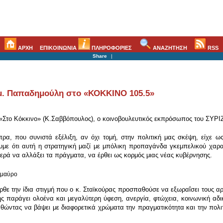
ΑΡΧΗ
ΕΠΙΚΟΙΝΩΝΙΑ
ΠΛΗΡΟΦΟΡΙΕΣ
ΑΝΑΖΗΤΗΣΗ
RSS
Share
|
. Παπαδημούλη στο «ΚΟΚΚΙΝΟ 105.5»
«Στο Κόκκινο» (Κ.Σαββόπουλος), ο κοινοβουλευτικός εκπρόσωπος του ΣΥΡΙ
ρα, που συνιστά εξέλιξη, αν όχι τομή, στην πολιτική μας σκέψη, είχε ως
υμε ότι αυτή η στρατηγική μαζί με μπόλικη προπαγάνδα γκεμπελικού χαρα
τερά να αλλάξει τα πράγματα, να έρθει ως κορμός μιας νέας κυβέρνησης.
ο μαύρο
ε την ίδια στιγμή που ο κ. Σταϊκούρας προσπαθούσε να εξωραΐσει τους αρι
ής παράγει ολοένα και μεγαλύτερη ύφεση, ανεργία, φτώχεια, κοινωνική αδι
θώντας να βάψει με διαφορετικά χρώματα την πραγματικότητα και την πολ