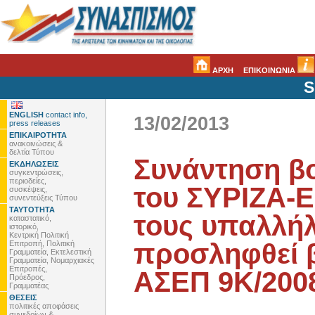
ΑΡΧΗ
ΕΠΙΚΟΙΝΩΝΙΑ
S
ENGLISH
contact info,
13/02/2013
press releases
ΕΠΙΚΑΙΡΟΤΗΤΑ
ανακοινώσεις &
δελτία Τύπου
Συνάντηση β
ΕΚΔΗΛΩΣΕΙΣ
συγκεντρώσεις,
περιοδείες,
του ΣΥΡΙΖΑ-
συσκέψεις,
συνεντεύξεις Τύπου
ΤΑΥΤΟΤΗΤΑ
τους υπαλλήλ
καταστατικό,
ιστορικό,
Κεντρική Πολιτική
προσληφθεί 
Επιτροπή, Πολιτική
Γραμματεία, Εκτελεστική
Γραμματεία, Νομαρχιακές
Επιτροπές,
ΑΣΕΠ 9Κ/200
Πρόεδρος,
Γραμματέας
ΘΕΣΕΙΣ
πολιτικές αποφάσεις
συνεδρίων &