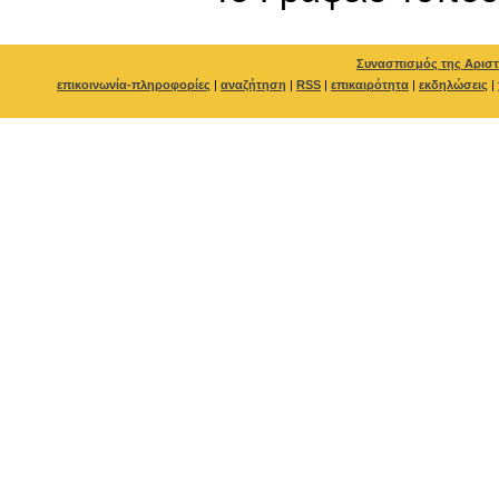
Συνασπισμός της Αριστ
επικοινωνία-πληροφορίες
|
αναζήτηση
|
RSS
|
επικαιρότητα
|
εκδηλώσεις
|