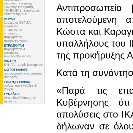
συνόδων Κεντρικής
Αντιπροσωπεία
Πολιτικής Επιτροπής,
ΤΜΗΜΑΤΑ επεξεργασίας
θέσεων της ΚΠΕ
αποτελούμενη 
ΒΟΥΛΗ
βουλευτές ΣΥΡΙΖΑ,
ερωτήσεις,
Κώστα και Καραγ
επερωτήσεις,
επίκαιρες,
παρεμβάσεις,
υπαλλήλους του Ι
προτάσεις νόμου
ΕΥΡΩΒΟΥΛΗ
παρεμβάσεις &
της προκήρυξης 
ερωτήσεις
του ευρωβουλευτή
ΒΙΝΤΕΟ
SYN TV.. χωρίς διαφημίσεις
Κατά τη συνάντησή
ΦΩΤΟΓΡΑΦΙΕΣ
φωτογραφικά στιγμιότυπα,
συλλογές
ΕΙΠΑΝ,ΕΓΡΑΨΑΝ
ομιλίες, συνεντεύξεις &
«Παρά τις επαν
άρθρα
ΣΥΝδέσεις
άλλες διευθύνσεις στο
Κυβέρνησης ότ
Διαδίκτυο
απολύσεις στο ΙΚ
δήλωναν σε όλου