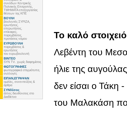
συνόδων Κεντρικής
Πολιτικής Επιτροπής,
ΤΜΗΜΑΤΑ επεξεργασίας
θέσεων της ΚΠΕ
ΒΟΥΛΗ
βουλευτές ΣΥΡΙΖΑ,
ερωτήσεις,
επερωτήσεις,
επίκαιρες,
Το καλό στοιχειό
παρεμβάσεις,
προτάσεις νόμου
ΕΥΡΩΒΟΥΛΗ
παρεμβάσεις &
Λεβέντη του Μεσο
ερωτήσεις
του ευρωβουλευτή
ΒΙΝΤΕΟ
SYN TV.. χωρίς διαφημίσεις
ήλιε της αυγούλα
ΦΩΤΟΓΡΑΦΙΕΣ
φωτογραφικά στιγμιότυπα,
συλλογές
ΕΙΠΑΝ,ΕΓΡΑΨΑΝ
ομιλίες, συνεντεύξεις &
δεν είσαι ο Τάκη 
άρθρα
ΣΥΝδέσεις
άλλες διευθύνσεις στο
Διαδίκτυο
του Μαλακάση πο