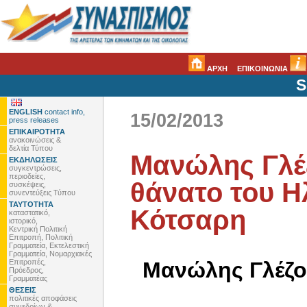
ΑΡΧΗ
ΕΠΙΚΟΙΝΩΝΙΑ
S
ENGLISH
contact info,
15/02/2013
press releases
ΕΠΙΚΑΙΡΟΤΗΤΑ
ανακοινώσεις &
δελτία Τύπου
Μανώλης Γλέζ
ΕΚΔΗΛΩΣΕΙΣ
συγκεντρώσεις,
περιοδείες,
θάνατο του Η
συσκέψεις,
συνεντεύξεις Τύπου
ΤΑΥΤΟΤΗΤΑ
Κότσαρη
καταστατικό,
ιστορικό,
Κεντρική Πολιτική
Επιτροπή, Πολιτική
Γραμματεία, Εκτελεστική
Γραμματεία, Νομαρχιακές
Επιτροπές,
Μανώλης Γλέζο
Πρόεδρος,
Γραμματέας
ΘΕΣΕΙΣ
πολιτικές αποφάσεις
συνεδρίων &