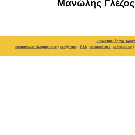
Μανώλης Γλέζος
Συνασπισμός της Αριστ
επικοινωνία-πληροφορίες
|
αναζήτηση
|
RSS
|
επικαιρότητα
|
εκδηλώσεις
|