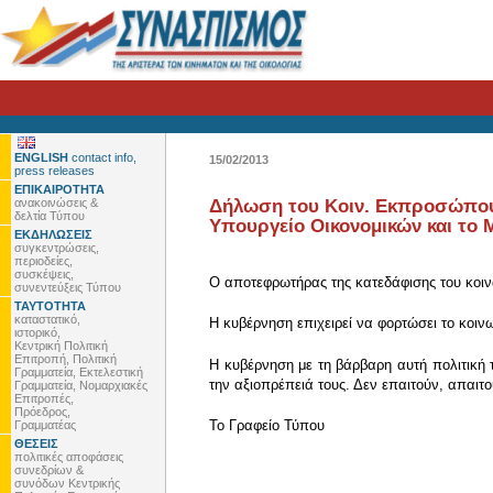
ENGLISH
contact info,
15/02/2013
press releases
ΕΠΙΚΑΙΡΟΤΗΤΑ
ανακοινώσεις &
Δήλωση του Κοιν. Εκπροσώπου 
δελτία Τύπου
Υπουργείο Οικονομικών και το
ΕΚΔΗΛΩΣΕΙΣ
συγκεντρώσεις,
περιοδείες,
συσκέψεις,
Ο αποτεφρωτήρας της κατεδάφισης του κοιν
συνεντεύξεις Τύπου
ΤΑΥΤΟΤΗΤΑ
καταστατικό,
Η κυβέρνηση επιχειρεί να φορτώσει το κοιν
ιστορικό,
Κεντρική Πολιτική
Επιτροπή, Πολιτική
Η κυβέρνηση με τη βάρβαρη αυτή πολιτική
Γραμματεία, Εκτελεστική
την αξιοπρέπειά τους. Δεν επαιτούν, απαιτ
Γραμματεία, Νομαρχιακές
Επιτροπές,
Πρόεδρος,
To Γραφείο Τύπου
Γραμματέας
ΘΕΣΕΙΣ
πολιτικές αποφάσεις
συνεδρίων &
συνόδων Κεντρικής