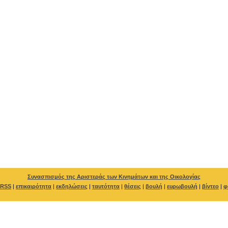
Συνασπισμός της Αριστεράς των Κινημάτων και της Οικολογίας
RSS
|
επικαιρότητα
|
εκδηλώσεις
|
ταυτότητα
|
θέσεις
|
βουλή
|
ευρωβουλή
|
βίντεο
|
φ