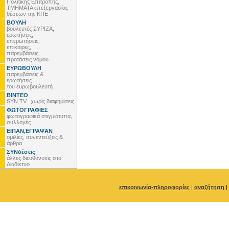
Πολιτικής Επιτροπής,
ΤΜΗΜΑΤΑ επεξεργασίας
θέσεων της ΚΠΕ
ΒΟΥΛΗ
βουλευτές ΣΥΡΙΖΑ,
ερωτήσεις,
επερωτήσεις,
επίκαιρες,
παρεμβάσεις,
προτάσεις νόμου
ΕΥΡΩΒΟΥΛΗ
παρεμβάσεις &
ερωτήσεις
του ευρωβουλευτή
ΒΙΝΤΕΟ
SYN TV.. χωρίς διαφημίσεις
ΦΩΤΟΓΡΑΦΙΕΣ
φωτογραφικά στιγμιότυπα,
συλλογές
ΕΙΠΑΝ,ΕΓΡΑΨΑΝ
ομιλίες, συνεντεύξεις &
άρθρα
ΣΥΝδέσεις
άλλες διευθύνσεις στο
Διαδίκτυο
επικοινωνία-πληροφορίες
|
αναζήτηση
|