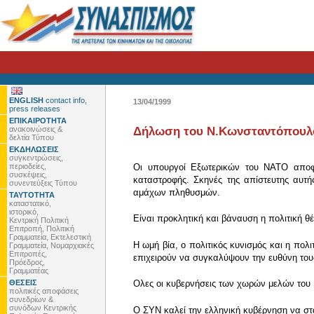
ENGLISH
contact info,
13/04/1999
press releases
ΕΠΙΚΑΙΡΟΤΗΤΑ
ανακοινώσεις &
Δήλωση του Ν.Κωνσταντόπουλου
δελτία Τύπου
ΕΚΔΗΛΩΣΕΙΣ
συγκεντρώσεις,
περιοδείες,
Οι υπουργοί Εξωτερικών του ΝΑΤΟ αποφά
συσκέψεις,
καταστροφής. Σκηνές της απίστευτης αυτ
συνεντεύξεις Τύπου
αμάχων πληθυσμών.
ΤΑΥΤΟΤΗΤΑ
καταστατικό,
ιστορικό,
Είναι προκλητική και βάναυση η πολιτική θ
Κεντρική Πολιτική
Επιτροπή, Πολιτική
Γραμματεία, Εκτελεστική
Η ωμή βία, ο πολιτικός κυνισμός και η πο
Γραμματεία, Νομαρχιακές
Επιτροπές,
επιχειρούν να συγκαλύψουν την ευθύνη του
Πρόεδρος,
Γραμματέας
ΘΕΣΕΙΣ
Ολες οι κυβερνήσεις των χωρών μελών του 
πολιτικές αποφάσεις
συνεδρίων &
συνόδων Κεντρικής
Ο ΣΥΝ καλεί την ελληνική κυβέρνηση να στα