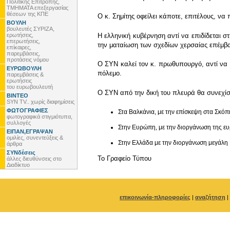
Πολιτικής Επιτροπής,
ΤΜΗΜΑΤΑ επεξεργασίας
θέσεων της ΚΠΕ
Ο κ. Σημίτης οφείλει κάποτε, επιτέλους, να π
ΒΟΥΛΗ
βουλευτές ΣΥΡΙΖΑ,
ερωτήσεις,
Η ελληνική κυβέρνηση αντί να επιδίδεται 
επερωτήσεις,
την ματαίωση των σχεδίων χερσαίας επέμβα
επίκαιρες,
παρεμβάσεις,
προτάσεις νόμου
Ο ΣΥΝ καλεί τον κ. πρωθυπουργό, αντί να π
ΕΥΡΩΒΟΥΛΗ
πόλεμο.
παρεμβάσεις &
ερωτήσεις
του ευρωβουλευτή
Ο ΣΥΝ από την δική του πλευρά θα συνεχίσε
ΒΙΝΤΕΟ
SYN TV.. χωρίς διαφημίσεις
ΦΩΤΟΓΡΑΦΙΕΣ
Στα Βαλκάνια, με την επίσκεψη στα Σκόπ
φωτογραφικά στιγμιότυπα,
συλλογές
Στην Ευρώπη, με την διοργάνωση της ευ
ΕΙΠΑΝ,ΕΓΡΑΨΑΝ
ομιλίες, συνεντεύξεις &
Στην Ελλάδα με την διοργάνωση μεγάλη Μ
άρθρα
ΣΥΝδέσεις
To Γραφείο Τύπου
άλλες διευθύνσεις στο
Διαδίκτυο
επικοινωνία-πληροφορίες
|
αναζήτηση
|