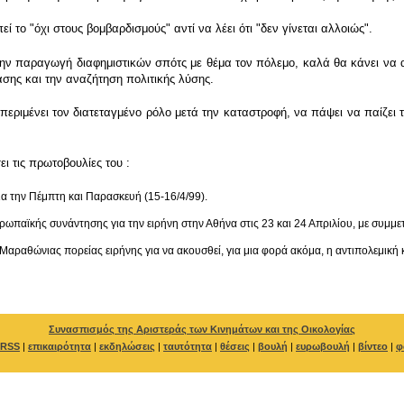
εί το "όχι στους βομβαρδισμούς" αντί να λέει ότι "δεν γίνεται αλλοιώς".
στην παραγωγή διαφημιστικών σπότς με θέμα τον πόλεμο, καλά θα κάνει να 
σης και την αναζήτηση πολιτικής λύσης.
εριμένει τον διατεταγμένο ρόλο μετά την καταστροφή, να πάψει να παίζει 
ι τις πρωτοβουλίες του :
ια την Πέμπτη και Παρασκευή (15-16/4/99).
ρωπαϊκής συνάντησης για την ειρήνη στην Αθήνα στις 23 και 24 Απριλίου, με συμ
αραθώνιας πορείας ειρήνης για να ακουσθεί, για μια φορά ακόμα, η αντιπολεμική κ
Συνασπισμός της Αριστεράς των Κινημάτων και της Οικολογίας
RSS
|
επικαιρότητα
|
εκδηλώσεις
|
ταυτότητα
|
θέσεις
|
βουλή
|
ευρωβουλή
|
βίντεο
|
φ