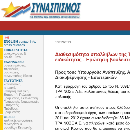
ENGLISH
contact info,
19/02/2013
press releases
ΕΠΙΚΑΙΡΟΤΗΤΑ
ανακοινώσεις &
Διαθεσιμότητα υπαλλήλων της Τ
δελτία Τύπου
ειδικότητας - Ερώτηση βουλευ
ΕΚΔΗΛΩΣΕΙΣ
συγκεντρώσεις,
περιοδείες,
Προς τους Υπουργούς Ανάπτυξης, Α
συσκέψεις,
συνεντεύξεις Τύπου
Διακυβέρνησης - Εσωτερικών
ΤΑΥΤΟΤΗΤΑ
καταστατικό,
Κατʼ εφαρμογή του άρθρου 16 του Ν. 3891/
ιστορικό,
Κεντρική Πολιτική
ΤΡΑΙΝΟΣΕ Α.Ε. καλύπτοντας θέσεις του κλά
Επιτροπή, Πολιτική
πολιτικής.
Γραμματεία, Εκτελεστική
Γραμματεία, Νομαρχιακές
Επιτροπές,
Οι υπάλληλοι αυτοί ανήκουν στους Κλάδου
Πρόεδρος,
Γραμματέας
στο σιδηροδρομικό έργο, των οποίων η επισ
ΘΕΣΕΙΣ
2011 και 2012 έχουν συνταξιοδοτηθεί 35 Μη
πολιτικές αποφάσεις
ΤΡΑΙΝΟΣΕ Α.Ε. να πληρώνει κατά μέσο όρο
συνεδρίων &
συνόδων Κεντρικής
ετησίως! Κόστος που θα μπορούσε να είνα