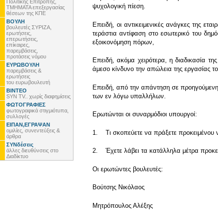
Πολιτικής Επιτροπής,
ψυχολογική πίεση.
ΤΜΗΜΑΤΑ επεξεργασίας
θέσεων της ΚΠΕ
ΒΟΥΛΗ
Επειδή, οι αντικειμενικές ανάγκες της ετ
βουλευτές ΣΥΡΙΖΑ,
τεράστια αντίφαση στο εσωτερικό του δημό
ερωτήσεις,
επερωτήσεις,
εξοικονόμηση πόρων,
επίκαιρες,
παρεμβάσεις,
προτάσεις νόμου
Επειδή, ακόμα χειρότερα, η διαδικασία της
ΕΥΡΩΒΟΥΛΗ
άμεσο κίνδυνο την απώλεια της εργασίας το
παρεμβάσεις &
ερωτήσεις
του ευρωβουλευτή
Επειδή, από την απάντηση σε προηγούμενη
ΒΙΝΤΕΟ
των εν λόγω υπαλλήλων.
SYN TV.. χωρίς διαφημίσεις
ΦΩΤΟΓΡΑΦΙΕΣ
φωτογραφικά στιγμιότυπα,
Ερωτώνται οι συναρμόδιοι υπουργοί:
συλλογές
ΕΙΠΑΝ,ΕΓΡΑΨΑΝ
ομιλίες, συνεντεύξεις &
1. Τι σκοπεύετε να πράξετε προκειμένου ν
άρθρα
ΣΥΝδέσεις
2. Έχετε λάβει τα κατάλληλα μέτρα προκει
άλλες διευθύνσεις στο
Διαδίκτυο
Οι ερωτώντες βουλευτές:
Βούτσης Νικόλαος
Μητρόπουλος Αλέξης