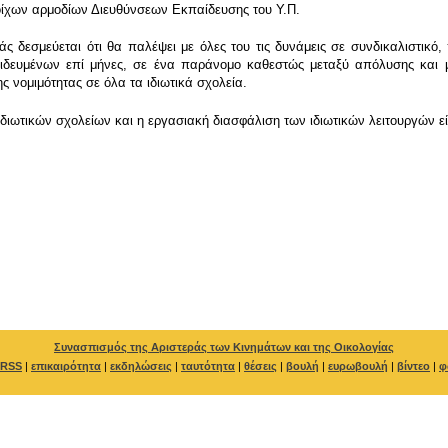
οίχων αρμοδίων Διευθύνσεων Εκπαίδευσης του Υ.Π.
 δεσμεύεται ότι θα παλέψει με όλες του τις δυνάμεις σε συνδικαλιστικό, 
ευμένων επί μήνες, σε ένα παράνομο καθεστώς μεταξύ απόλυσης και μη
ς νομιμότητας σε όλα τα ιδιωτικά σχολεία.
ιδιωτικών σχολείων και η εργασιακή διασφάλιση των ιδιωτικών λειτουργών 
Συνασπισμός της Αριστεράς των Κινημάτων και της Οικολογίας
RSS
|
επικαιρότητα
|
εκδηλώσεις
|
ταυτότητα
|
θέσεις
|
βουλή
|
ευρωβουλή
|
βίντεο
|
φ