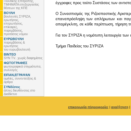
Πολιτικής Επιτροπής,
έγγραφες προς τούτο Συστάσεις των αντιστ
ΤΜΗΜΑΤΑ επεξεργασίας
θέσεων της ΚΠΕ
ΒΟΥΛΗ
Ο Συνασπισμός της Ριζοσπαστικής Αριστεράς
βουλευτές ΣΥΡΙΖΑ,
επαναπρόσληψη των απλήρωτων και παγιδ
ερωτήσεις,
επερωτήσεις,
απαρέγκλιτη, σε κάθε περίπτωση, τήρηση τη
επίκαιρες,
παρεμβάσεις,
προτάσεις νόμου
Για τον ΣΥΡΙΖΑ η νομότυπη λειτουργία των 
ΕΥΡΩΒΟΥΛΗ
παρεμβάσεις &
Τμήμα Παιδείας του ΣΥΡΙΖΑ
ερωτήσεις
του ευρωβουλευτή
ΒΙΝΤΕΟ
SYN TV.. χωρίς διαφημίσεις
ΦΩΤΟΓΡΑΦΙΕΣ
φωτογραφικά στιγμιότυπα,
συλλογές
ΕΙΠΑΝ,ΕΓΡΑΨΑΝ
ομιλίες, συνεντεύξεις &
άρθρα
ΣΥΝδέσεις
άλλες διευθύνσεις στο
Διαδίκτυο
επικοινωνία-πληροφορίες
|
αναζήτηση
|