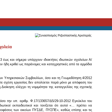
χολεία
3 έως και σήμερα υπάρχουν ιδιοκτήτες ιδιωτικών σχολείων Α/
ουν ήδη κριθεί ως παράνομες και καταχρηστικές από τα αρμόδια
 των Υπηρεσιακών Συμβουλίων, όσο και τη Γνωμοδότηση 4/2012
ήποτε σχέση εργασίας δεν απολύεται παρά μόνο με απόφαση του
ιοίκηση ελέγχει τη νομιμότητα της καταγγελίας της σχετικής
όσο την υπ. αριθμ. Φ.17/133657/Δ5/29-10-2012 Εγκύκλιο του
ωτικοί εκπαιδευτικοί και τονίζεται ότι αυτοί «… πρέπει να
αποφάσεις των οικείων ΠΥΣΔΕ, ΠΥΣΠΕ», καθώς επίσης και τις