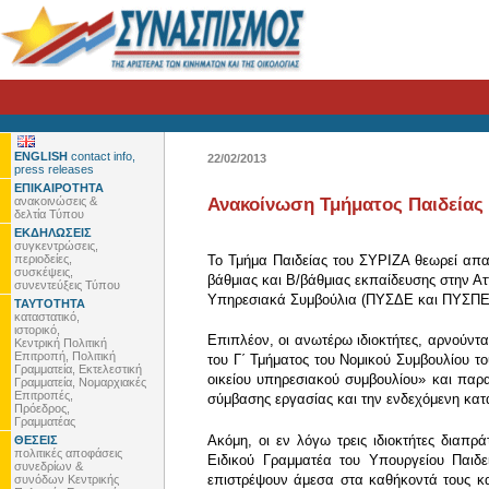
ENGLISH
contact info,
22/02/2013
press releases
ΕΠΙΚΑΙΡΟΤΗΤΑ
ανακοινώσεις &
Ανακοίνωση Τμήματος Παιδείας 
δελτία Τύπου
ΕΚΔΗΛΩΣΕΙΣ
συγκεντρώσεις,
περιοδείες,
Το Τμήμα Παιδείας του ΣΥΡΙΖΑ θεωρεί απαρ
συσκέψεις,
βάθμιας και Β/βάθμιας εκπαίδευσης στην Ατ
συνεντεύξεις Τύπου
Υπηρεσιακά Συμβούλια (ΠΥΣΔΕ και ΠΥΣΠΕ
ΤΑΥΤΟΤΗΤΑ
καταστατικό,
ιστορικό,
Επιπλέον, οι ανωτέρω ιδιοκτήτες, αρνούντ
Κεντρική Πολιτική
Επιτροπή, Πολιτική
του Γ΄ Τμήματος του Νομικού Συμβουλίου το
Γραμματεία, Εκτελεστική
οικείου υπηρεσιακού συμβουλίου» και παρα
Γραμματεία, Νομαρχιακές
Επιτροπές,
σύμβασης εργασίας και την ενδεχόμενη κατ
Πρόεδρος,
Γραμματέας
Ακόμη, οι εν λόγω τρεις ιδιοκτήτες διαπ
ΘΕΣΕΙΣ
πολιτικές αποφάσεις
Ειδικού Γραμματέα του Υπουργείου Παιδεί
συνεδρίων &
επιστρέψουν άμεσα στα καθήκοντά τους κα
συνόδων Κεντρικής