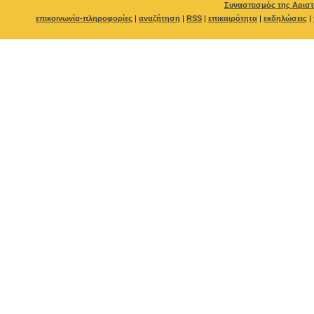
Συνασπισμός της Αριστ
επικοινωνία-πληροφορίες
|
αναζήτηση
|
RSS
|
επικαιρότητα
|
εκδηλώσεις
|