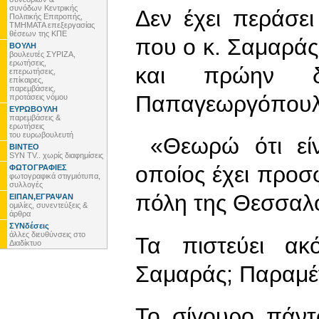
συνόδων Κεντρικής
Δεν έχει περάσε
Πολιτικής Επιτροπής,
ΤΜΗΜΑΤΑ επεξεργασίας
θέσεων της ΚΠΕ
που ο κ. Σαμαράς
ΒΟΥΛΗ
βουλευτές ΣΥΡΙΖΑ,
ερωτήσεις,
και πρώην δ
επερωτήσεις,
επίκαιρες,
παρεμβάσεις,
Παπαγεωργόπουλο
προτάσεις νόμου
ΕΥΡΩΒΟΥΛΗ
παρεμβάσεις &
ερωτήσεις
του ευρωβουλευτή
«Θεωρώ ότι είν
ΒΙΝΤΕΟ
SYN TV.. χωρίς διαφημίσεις
οποίος έχει προσ
ΦΩΤΟΓΡΑΦΙΕΣ
φωτογραφικά στιγμιότυπα,
συλλογές
πόλη της Θεσσαλο
ΕΙΠΑΝ,ΕΓΡΑΨΑΝ
ομιλίες, συνεντεύξεις &
άρθρα
ΣΥΝδέσεις
άλλες διευθύνσεις στο
Τα πιστεύει α
Διαδίκτυο
Σαμαράς; Παραμέν
Το σίγουρο πάντ