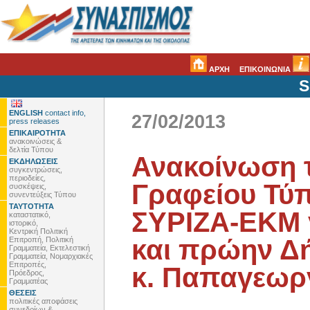
ΑΡΧΗ
ΕΠΙΚΟΙΝΩΝΙΑ
S
ENGLISH
contact info,
27/02/2013
press releases
ΕΠΙΚΑΙΡΟΤΗΤΑ
ανακοινώσεις &
δελτία Τύπου
Ανακοίνωση 
ΕΚΔΗΛΩΣΕΙΣ
συγκεντρώσεις,
περιοδείες,
Γραφείου Τύπ
συσκέψεις,
συνεντεύξεις Τύπου
ΤΑΥΤΟΤΗΤΑ
ΣΥΡΙΖΑ-ΕΚΜ γ
καταστατικό,
ιστορικό,
Κεντρική Πολιτική
και πρώην Δ
Επιτροπή, Πολιτική
Γραμματεία, Εκτελεστική
Γραμματεία, Νομαρχιακές
Επιτροπές,
κ. Παπαγεωρ
Πρόεδρος,
Γραμματέας
ΘΕΣΕΙΣ
πολιτικές αποφάσεις
συνεδρίων &