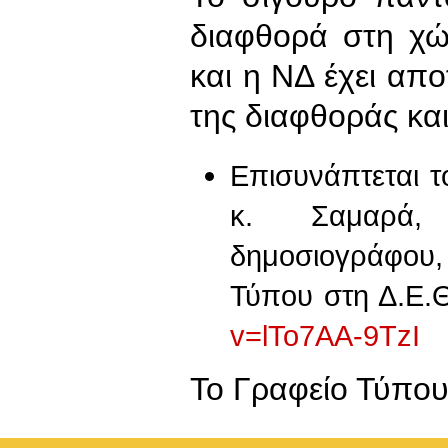
διαφθορά στη χ
και η ΝΔ έχει απο
της διαφθοράς κ
Επισυνάπτεται τ
κ. Σαμαρά,
δημοσιογράφου
Τύπου στη Δ.Ε.
v=lTo7AA-9TzI
To Γραφείο Τύπο