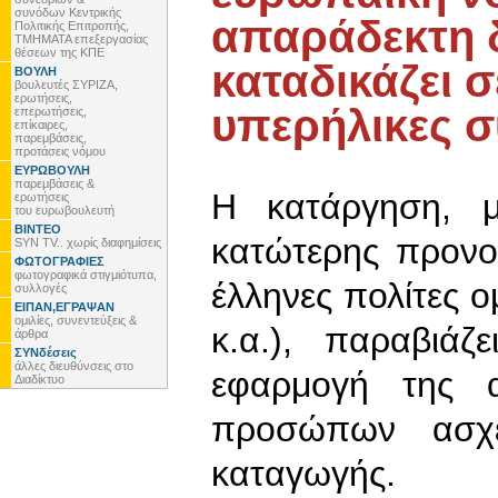
συνόδων Κεντρικής
απαράδεκτη δ
Πολιτικής Επιτροπής,
ΤΜΗΜΑΤΑ επεξεργασίας
θέσεων της ΚΠΕ
καταδικάζει 
ΒΟΥΛΗ
βουλευτές ΣΥΡΙΖΑ,
ερωτήσεις,
υπερήλικες σ
επερωτήσεις,
επίκαιρες,
παρεμβάσεις,
προτάσεις νόμου
ΕΥΡΩΒΟΥΛΗ
παρεμβάσεις &
Η κατάργηση, μ
ερωτήσεις
του ευρωβουλευτή
ΒΙΝΤΕΟ
κατώτερης προνο
SYN TV.. χωρίς διαφημίσεις
ΦΩΤΟΓΡΑΦΙΕΣ
φωτογραφικά στιγμιότυπα,
έλληνες πολίτες ο
συλλογές
ΕΙΠΑΝ,ΕΓΡΑΨΑΝ
ομιλίες, συνεντεύξεις &
κ.α.), παραβιά
άρθρα
ΣΥΝδέσεις
άλλες διευθύνσεις στο
εφαρμογή της α
Διαδίκτυο
προσώπων ασχέ
καταγωγής.