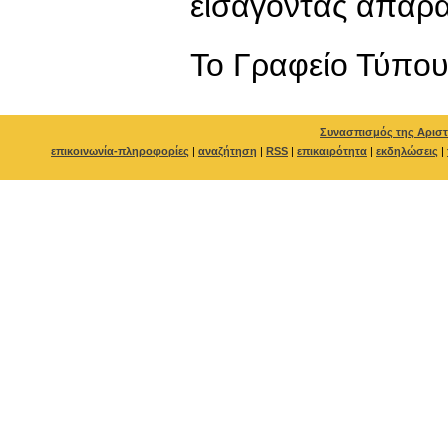
εισάγοντας απαράδ
To Γραφείο Τύπο
Συνασπισμός της Αριστ
επικοινωνία-πληροφορίες
|
αναζήτηση
|
RSS
|
επικαιρότητα
|
εκδηλώσεις
|