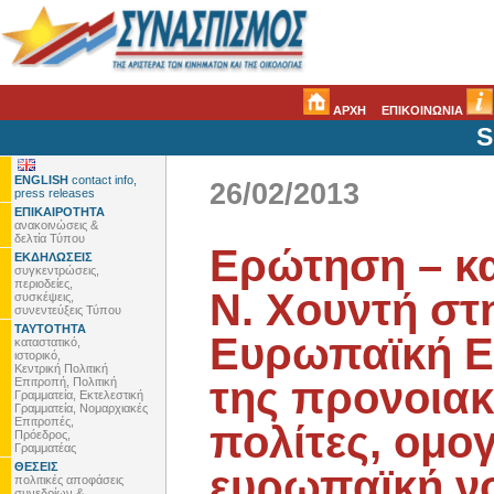
ΑΡΧΗ
ΕΠΙΚΟΙΝΩΝΙΑ
S
ENGLISH
contact info,
26/02/2013
press releases
ΕΠΙΚΑΙΡΟΤΗΤΑ
ανακοινώσεις &
δελτία Τύπου
Ερώτηση – κ
ΕΚΔΗΛΩΣΕΙΣ
συγκεντρώσεις,
περιοδείες,
Ν. Χουντή στ
συσκέψεις,
συνεντεύξεις Τύπου
ΤΑΥΤΟΤΗΤΑ
Ευρωπαϊκή Ε
καταστατικό,
ιστορικό,
Κεντρική Πολιτική
της προνοιακ
Επιτροπή, Πολιτική
Γραμματεία, Εκτελεστική
Γραμματεία, Νομαρχιακές
Επιτροπές,
πολίτες, ομογ
Πρόεδρος,
Γραμματέας
ΘΕΣΕΙΣ
ευρωπαϊκή νο
πολιτικές αποφάσεις
συνεδρίων &