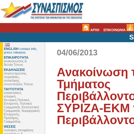
ΑΡΧΗ
ΕΠΙΚΟΙΝΩΝΙΑ
S
ENGLISH
contact info,
04/06/2013
press releases
ΕΠΙΚΑΙΡΟΤΗΤΑ
ανακοινώσεις &
δελτία Τύπου
Ανακοίνωση 
ΕΚΔΗΛΩΣΕΙΣ
συγκεντρώσεις,
περιοδείες,
Τμήματος
συσκέψεις,
συνεντεύξεις Τύπου
ΤΑΥΤΟΤΗΤΑ
Περιβάλλοντο
καταστατικό,
ιστορικό,
Κεντρική Πολιτική
ΣΥΡΙΖΑ-ΕΚΜ 
Επιτροπή, Πολιτική
Γραμματεία, Εκτελεστική
Γραμματεία, Νομαρχιακές
Επιτροπές,
Περιβάλλοντο
Πρόεδρος,
Γραμματέας
ΘΕΣΕΙΣ
πολιτικές αποφάσεις
συνεδρίων &