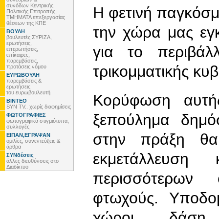
συνόδων Κεντρικής
Η φετινή παγκόσμ
Πολιτικής Επιτροπής,
ΤΜΗΜΑΤΑ επεξεργασίας
θέσεων της ΚΠΕ
την χώρα μας εγ
ΒΟΥΛΗ
βουλευτές ΣΥΡΙΖΑ,
ερωτήσεις,
για το περιβάλ
επερωτήσεις,
επίκαιρες,
παρεμβάσεις,
τρικομματικής κ
προτάσεις νόμου
ΕΥΡΩΒΟΥΛΗ
παρεμβάσεις &
ερωτήσεις
του ευρωβουλευτή
Κορύφωση αυτής
ΒΙΝΤΕΟ
SYN TV.. χωρίς διαφημίσεις
ξεπούλημα δημό
ΦΩΤΟΓΡΑΦΙΕΣ
φωτογραφικά στιγμιότυπα,
συλλογές
στην πράξη θα
ΕΙΠΑΝ,ΕΓΡΑΨΑΝ
ομιλίες, συνεντεύξεις &
άρθρα
εκμετάλλευσ
ΣΥΝδέσεις
άλλες διευθύνσεις στο
Διαδίκτυο
περισσότερων 
φτωχούς. Υποδομ
χώροι, δάση, 