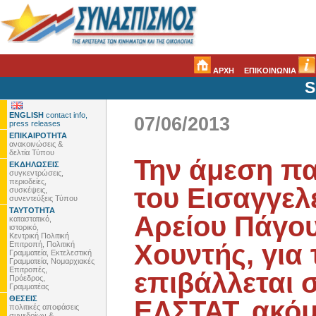
ΑΡΧΗ
ΕΠΙΚΟΙΝΩΝΙΑ
S
ENGLISH
contact info,
07/06/2013
press releases
ΕΠΙΚΑΙΡΟΤΗΤΑ
ανακοινώσεις &
δελτία Τύπου
Την άμεση π
ΕΚΔΗΛΩΣΕΙΣ
συγκεντρώσεις,
περιοδείες,
του Εισαγγελ
συσκέψεις,
συνεντεύξεις Τύπου
ΤΑΥΤΟΤΗΤΑ
Αρείου Πάγου
καταστατικό,
ιστορικό,
Κεντρική Πολιτική
Χουντής, για
Επιτροπή, Πολιτική
Γραμματεία, Εκτελεστική
Γραμματεία, Νομαρχιακές
Επιτροπές,
επιβάλλεται 
Πρόεδρος,
Γραμματέας
ΘΕΣΕΙΣ
ΕΛΣΤΑΤ, ακόμ
πολιτικές αποφάσεις
συνεδρίων &