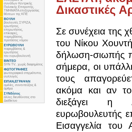
συνόδων Κεντρικής
Δικαστικές Α
Πολιτικής Επιτροπής,
ΤΜΗΜΑΤΑ επεξεργασίας
θέσεων της ΚΠΕ
ΒΟΥΛΗ
βουλευτές ΣΥΡΙΖΑ,
ερωτήσεις,
Σε συνέχεια της χ
επερωτήσεις,
επίκαιρες,
παρεμβάσεις,
του Νίκου Χουντή
προτάσεις νόμου
ΕΥΡΩΒΟΥΛΗ
παρεμβάσεις &
δήλωση-σιωπής π
ερωτήσεις
του ευρωβουλευτή
ΒΙΝΤΕΟ
σήμερα, οι υπάλλ
SYN TV.. χωρίς διαφημίσεις
ΦΩΤΟΓΡΑΦΙΕΣ
φωτογραφικά στιγμιότυπα,
τους απαγορεύε
συλλογές
ΕΙΠΑΝ,ΕΓΡΑΨΑΝ
ομιλίες, συνεντεύξεις &
ακόμα και αν το
άρθρα
ΣΥΝδέσεις
άλλες διευθύνσεις στο
διεξάγει η 
Διαδίκτυο
ευρωβουλευτής ε
Εισαγγελία του 