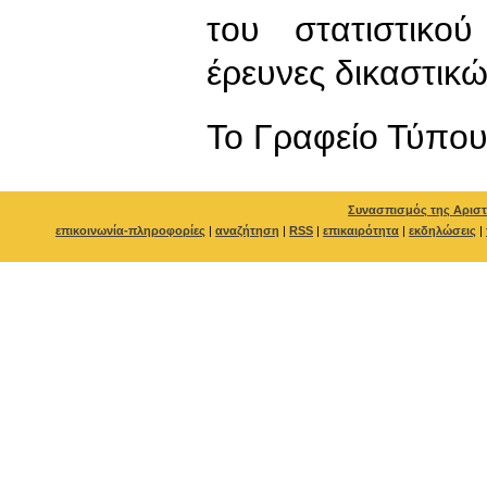
του στατιστικ
έρευνες δικαστικ
To Γραφείο Τύπο
Συνασπισμός της Αριστ
επικοινωνία-πληροφορίες
|
αναζήτηση
|
RSS
|
επικαιρότητα
|
εκδηλώσεις
|