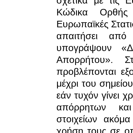
σχετικά με τις Ε
Κώδικα Ορθής 
Ευρωπαϊκές Στατισ
απαιτήσει από
υπογράψουν «Δ
Απορρήτου». Σ
προβλέπονται εξ
μέχρι του σημείο
εάν τυχόν γίνει 
απόρρητων και 
στοιχείων ακόμ
χρήση τους σε ο