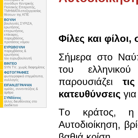
συνόδων Κεντρικής
Πολιτικής Επιτροπής,
ΤΜΗΜΑΤΑ επεξεργασίας
θέσεων της ΚΠΕ
ΒΟΥΛΗ
βουλευτές ΣΥΡΙΖΑ,
ερωτήσεις,
επερωτήσεις,
επίκαιρες,
Φίλες και φίλοι,
παρεμβάσεις,
προτάσεις νόμου
ΕΥΡΩΒΟΥΛΗ
παρεμβάσεις &
Σήμερα στο Ναύ
ερωτήσεις
του ευρωβουλευτή
ΒΙΝΤΕΟ
του ελληνικο
SYN TV.. χωρίς διαφημίσεις
ΦΩΤΟΓΡΑΦΙΕΣ
φωτογραφικά στιγμιότυπα,
παρουσιάζει
τις 
συλλογές
ΕΙΠΑΝ,ΕΓΡΑΨΑΝ
ομιλίες, συνεντεύξεις &
κατευθύνσεις
για
άρθρα
ΣΥΝδέσεις
άλλες διευθύνσεις στο
Διαδίκτυο
Tο κράτος, η
Αυτοδιοίκηση, βρ
βαθιά κρίση.