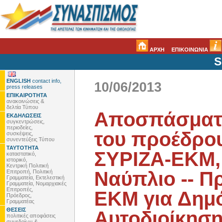
ΑΡΧΗ
ΕΠΙΚΟΙΝΩΝΙΑ
S
ENGLISH
contact info,
10/06/2013
press releases
ΕΠΙΚΑΙΡΟΤΗΤΑ
ανακοινώσεις &
δελτία Τύπου
Αποσπάσματα
ΕΚΔΗΛΩΣΕΙΣ
συγκεντρώσεις,
περιοδείες,
του προέδρου
συσκέψεις,
συνεντεύξεις Τύπου
ΤΑΥΤΟΤΗΤΑ
ΣΥΡΙΖΑ-ΕΚΜ, 
καταστατικό,
ιστορικό,
Κεντρική Πολιτική
Ναύπλιο -- Π
Επιτροπή, Πολιτική
Γραμματεία, Εκτελεστική
Γραμματεία, Νομαρχιακές
Επιτροπές,
ΕΚΜ για Δημό
Πρόεδρος,
Γραμματέας
ΘΕΣΕΙΣ
Αυτοδιοίκησ
πολιτικές αποφάσεις
συνεδρίων &