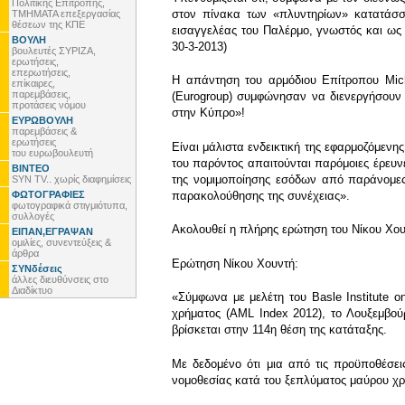
Πολιτικής Επιτροπής,
στον πίνακα των «πλυντηρίων» κατατάσσον
ΤΜΗΜΑΤΑ επεξεργασίας
θέσεων της ΚΠΕ
εισαγγελέας του Παλέρμο, γνωστός και ως 
ΒΟΥΛΗ
30-3-2013)
βουλευτές ΣΥΡΙΖΑ,
ερωτήσεις,
επερωτήσεις,
Η απάντηση του αρμόδιου Επίτροπου Miche
επίκαιρες,
παρεμβάσεις,
(Eurogroup) συμφώνησαν να διενεργήσουν
προτάσεις νόμου
στην Κύπρο»!
ΕΥΡΩΒΟΥΛΗ
παρεμβάσεις &
ερωτήσεις
Είναι μάλιστα ενδεικτική της εφαρμοζόμενη
του ευρωβουλευτή
του παρόντος απαιτούνται παρόμοιες έρευν
ΒΙΝΤΕΟ
της νομιμοποίησης εσόδων από παράνομες 
SYN TV.. χωρίς διαφημίσεις
ΦΩΤΟΓΡΑΦΙΕΣ
παρακολούθησης της συνέχειας».
φωτογραφικά στιγμιότυπα,
συλλογές
Ακολουθεί η πλήρης ερώτηση του Νίκου Χουν
ΕΙΠΑΝ,ΕΓΡΑΨΑΝ
ομιλίες, συνεντεύξεις &
άρθρα
Ερώτηση Νίκου Χουντή:
ΣΥΝδέσεις
άλλες διευθύνσεις στο
Διαδίκτυο
«Σύμφωνα με μελέτη του Basle Institute
χρήματος (AML Index 2012), το Λουξεμβού
βρίσκεται στην 114η θέση της κατάταξης.
Με δεδομένο ότι μια από τις προϋποθέσει
νομοθεσίας κατά του ξεπλύματος μαύρου χρ