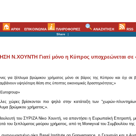
ΑΡΧΗ
ΕΠΙΚΟΙΝΩΝΙΑ
ΠΛΗΡΟΦΟΡΙΕΣ
ΑΝΑΖΗΤΗΣΗ
RSS
Share
|
Η Ν.ΧΟΥΝΤΗ Γιατί μόνο η Κύπρος υποχρεώνεται σε «ε
ρευνες για ξέπλυμα βρώμικου χρήματος μόνο σε βάρος της Κύπρου και όχι σε 
αμβάνουν υψηλότερη θέση στις ύποπτες οικονομικές δραστηριότητες;»
ο Eurogroup»
λλες χώρες βρίσκονται πιο ψηλά στην κατάταξη των “χωρών-πλυντηρίων
λυμα βρώμικου χρήματος;».
βουλευτή του ΣΥΡΙΖΑ Νίκο Χουντή, να απαντήσει η Ευρωπαϊκή Επιτροπή, με
κατά του ξεπλύματος μαύρου χρήματος, από τη Moneyval του Συμβουλίου τη
ς αναγνωρισμένο οίκο Basel Institute on Gonvernance, η Γερμανία και η Α