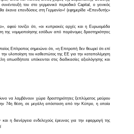
υνέντευξή του στο γερμανικό περιοδικό Capital, ο γενικός
 θα έκανα επενδύσεις στη Γερμανία»! (εφημερίδα «Επενδυτής»
», αφού τονίζει ότι, «οι κυπριακές αρχές και η Ευρωομάδα
ση της νομιμοποίησης εσόδων από παράνομες δραστηριότητες
αίος Επίτροπος σημειώνει ότι, «η Επιτροπή δεν θεωρεί ότι επί
ί την υλοποίηση του καθεστώτος της ΕΕ για την καταπολέμηση
λη οπωσδήποτε υπόκεινται στις διαδικασίες αξιολόγησης και
νδυνο να λαμβάνουν χώρα δραστηριότητες ξεπλύματος μαύρου
στην 74η θέση, σε μεγάλη απόσταση από την Κύπρο, η οποία
 και η διενέργεια ενδελεχούς έρευνας για την εφαρμογή της
: