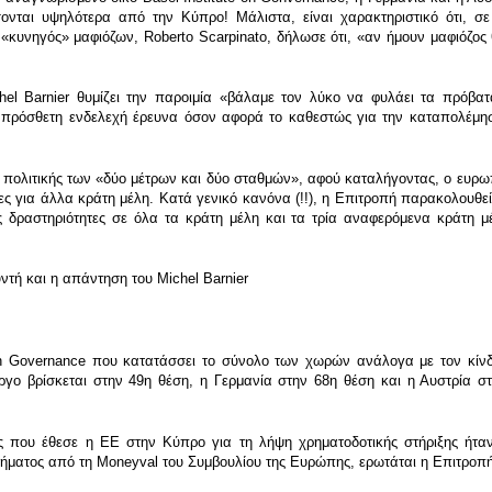
ται υψηλότερα από την Κύπρο! Mάλιστα, είναι χαρακτηριστικό ότι, σε σ
«κυνηγός» μαφιόζων, Roberto Scarpinato, δήλωσε ότι, «αν ήμουν μαφιόζος
l Barnier θυμίζει την παροιμία «βάλαμε τον λύκο να φυλάει τα πρόβατα
 πρόσθετη ενδελεχή έρευνα όσον αφορά το καθεστώς για την καταπολέμη
ς πολιτικής των «δύο μέτρων και δύο σταθμών», αφού καταλήγοντας, ο ευρωπ
ες για άλλα κράτη μέλη. Κατά γενικό κανόνα (!!), η Επιτροπή παρακολουθε
δραστηριότητες σε όλα τα κράτη μέλη και τα τρία αναφερόμενα κράτη μέ
τή και η απάντηση του Michel Barnier
 on Governance που κατατάσσει το σύνολο των χωρών ανάλογα με τον κί
ργο βρίσκεται στην 49η θέση, η Γερμανία στην 68η θέση και η Αυστρία 
ς που έθεσε η ΕΕ στην Κύπρο για τη λήψη χρηματοδοτικής στήριξης ήταν
ήματος από τη Moneyval του Συμβουλίου της Ευρώπης, ερωτάται η Επιτροπή