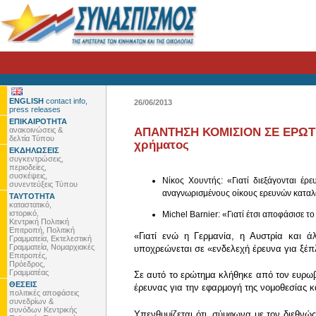
ENGLISH
contact info,
26/06/2013
press releases
ΕΠΙΚΑΙΡΟΤΗΤΑ
ανακοινώσεις &
ΑΠΑΝΤΗΣΗ ΚΟΜΙΣΙΟΝ ΣΕ ΕΡΩΤΗΣ
δελτία Τύπου
χρήματος
ΕΚΔΗΛΩΣΕΙΣ
συγκεντρώσεις,
περιοδείες,
συσκέψεις,
Νίκος Χουντής: «Γιατί διεξάγονται έ
συνεντεύξεις Τύπου
αναγνωρισμένους οίκους ερευνών καταλ
ΤΑΥΤΟΤΗΤΑ
καταστατικό,
ιστορικό,
Michel Barnier: «Γιατί έτσι αποφάσισε τ
Κεντρική Πολιτική
Επιτροπή, Πολιτική
«Γιατί ενώ η Γερμανία, η Αυστρία και ά
Γραμματεία, Εκτελεστική
Γραμματεία, Νομαρχιακές
υποχρεώνεται σε «ενδελεχή έρευνα για ξέπ
Επιτροπές,
Πρόεδρος,
Γραμματέας
Σε αυτό το ερώτημα κλήθηκε από τον ευρω
ΘΕΣΕΙΣ
έρευνας για την εφαρμογή της νομοθεσίας 
πολιτικές αποφάσεις
συνεδρίων &
συνόδων Κεντρικής
Υπενθυμίζεται ότι, σύμφωνα με τον διεθνώ