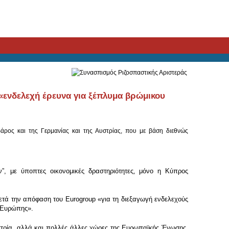
νδελεχή έρευνα για ξέπλυμα βρώμικου
βάρος και της Γερμανίας και της Αυστρίας, που με βάση διεθνώς
”, με ύποπτες οικονομικές δραστηριότητες, μόνο η Κύπρος
τά την απόφαση του Eurogroup «για τη διεξαγωγή ενδελεχούς
ς Ευρώπης».
υστρία, αλλά και πολλές άλλες χώρες της Ευρωπαϊκής Ένωσης,