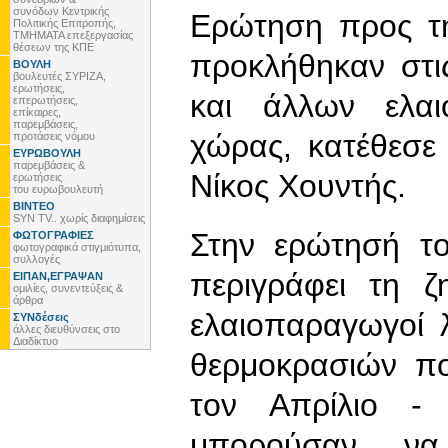
συνόδων Κεντρικής
Ερώτηση προς τη
Πολιτικής Επιτροπής,
ΤΜΗΜΑΤΑ επεξεργασίας
θέσεων της ΚΠΕ
προκλήθηκαν στις
ΒΟΥΛΗ
βουλευτές ΣΥΡΙΖΑ,
ερωτήσεις,
και άλλων ελαι
επερωτήσεις,
επίκαιρες,
παρεμβάσεις,
χώρας, κατέθεσε
προτάσεις νόμου
ΕΥΡΩΒΟΥΛΗ
παρεμβάσεις &
Νίκος Χουντής.
ερωτήσεις
του ευρωβουλευτή
ΒΙΝΤΕΟ
SYN TV.. χωρίς διαφημίσεις
Στην ερώτησή το
ΦΩΤΟΓΡΑΦΙΕΣ
φωτογραφικά στιγμιότυπα,
συλλογές
περιγράφει τη ζ
ΕΙΠΑΝ,ΕΓΡΑΨΑΝ
ομιλίες, συνεντεύξεις &
άρθρα
ελαιοπαραγωγοί
ΣΥΝδέσεις
άλλες διευθύνσεις στο
Διαδίκτυο
θερμοκρασιών πο
τον Απρίλιο -
μπορούσαν ν