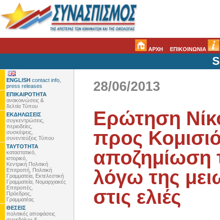
ΑΡΧΗ
ΕΠΙΚΟΙΝΩΝΙΑ
S
ENGLISH
contact info,
28/06/2013
press releases
ΕΠΙΚΑΙΡΟΤΗΤΑ
ανακοινώσεις &
δελτία Τύπου
Ερώτηση Νίκ
ΕΚΔΗΛΩΣΕΙΣ
συγκεντρώσεις,
περιοδείες,
προς Κομισιό
συσκέψεις,
συνεντεύξεις Τύπου
ΤΑΥΤΟΤΗΤΑ
αποζημίωση 
καταστατικό,
ιστορικό,
Κεντρική Πολιτική
λόγω της με
Επιτροπή, Πολιτική
Γραμματεία, Εκτελεστική
Γραμματεία, Νομαρχιακές
Επιτροπές,
στις ελιές
Πρόεδρος,
Γραμματέας
ΘΕΣΕΙΣ
πολιτικές αποφάσεις
συνεδρίων &