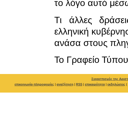
το λόγο αυτό μέ
Τι άλλες δράσε
ελληνική κυβέρνησ
ανάσα στους πλη
To Γραφείο Τύπο
Συνασπισμός της Αριστ
επικοινωνία-πληροφορίες
|
αναζήτηση
|
RSS
|
επικαιρότητα
|
εκδηλώσεις
|