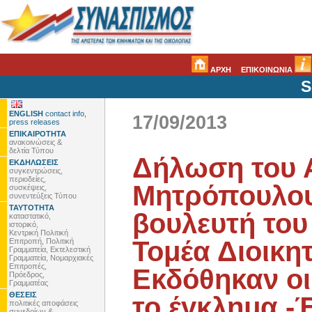
ΑΡΧΗ
ΕΠΙΚΟΙΝΩΝΙΑ
S
ENGLISH
contact info,
17/09/2013
press releases
ΕΠΙΚΑΙΡΟΤΗΤΑ
ανακοινώσεις &
δελτία Τύπου
Δήλωση του 
ΕΚΔΗΛΩΣΕΙΣ
συγκεντρώσεις,
περιοδείες,
Μητρόπουλου
συσκέψεις,
συνεντεύξεις Τύπου
ΤΑΥΤΟΤΗΤΑ
βουλευτή του
καταστατικό,
ιστορικό,
Κεντρική Πολιτική
Τομέα Διοικη
Επιτροπή, Πολιτική
Γραμματεία, Εκτελεστική
Γραμματεία, Νομαρχιακές
Επιτροπές,
Εκδόθηκαν ο
Πρόεδρος,
Γραμματέας
ΘΕΣΕΙΣ
το έγκλημα -
πολιτικές αποφάσεις
συνεδρίων &