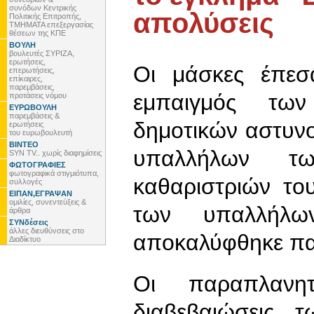
συνόδων Κεντρικής
απολύσεις
Πολιτικής Επιτροπής,
ΤΜΗΜΑΤΑ επεξεργασίας
θέσεων της ΚΠΕ
ΒΟΥΛΗ
βουλευτές ΣΥΡΙΖΑ,
ερωτήσεις,
Οι μάσκες έπεσ
επερωτήσεις,
επίκαιρες,
παρεμβάσεις,
εμπαιγμός τω
προτάσεις νόμου
ΕΥΡΩΒΟΥΛΗ
παρεμβάσεις &
δημοτικών αστυνο
ερωτήσεις
του ευρωβουλευτή
ΒΙΝΤΕΟ
υπαλλήλων τω
SYN TV.. χωρίς διαφημίσεις
ΦΩΤΟΓΡΑΦΙΕΣ
φωτογραφικά στιγμιότυπα,
καθαριστριών το
συλλογές
ΕΙΠΑΝ,ΕΓΡΑΨΑΝ
ομιλίες, συνεντεύξεις &
των υπαλλήλ
άρθρα
ΣΥΝδέσεις
άλλες διευθύνσεις στο
αποκαλύφθηκε πα
Διαδίκτυο
Οι παραπλανητ
διαβεβαιώσεις 