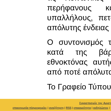
περήφανους κ
υπαλλήλους, πε
απόλυτης ένδειας
Ο συντονισμός 
κατά της βάρβ
εθνοκτόνας αυτή
από ποτέ απόλυτα
To Γραφείο Τύπο
Συνασπισμός της Αριστ
επικοινωνία-πληροφορίες
|
αναζήτηση
|
RSS
|
επικαιρότητα
|
εκδηλώσεις
|