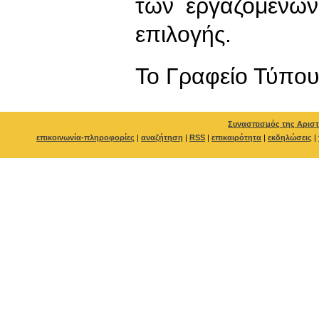
των εργαζομένων
επιλογής.
To Γραφείο Τύπο
Συνασπισμός της Αριστ
επικοινωνία-πληροφορίες
|
αναζήτηση
|
RSS
|
επικαιρότητα
|
εκδηλώσεις
|