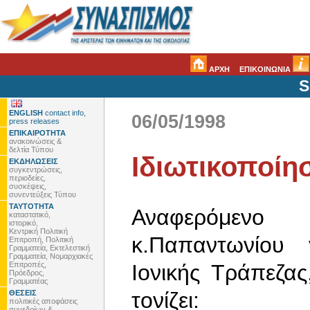
ΑΡΧΗ
ΕΠΙΚΟΙΝΩΝΙΑ
S
ENGLISH
contact info,
06/05/1998
press releases
ΕΠΙΚΑΙΡΟΤΗΤΑ
ανακοινώσεις &
δελτία Τύπου
Ιδιωτικοποίη
ΕΚΔΗΛΩΣΕΙΣ
συγκεντρώσεις,
περιοδείες,
συσκέψεις,
συνεντεύξεις Τύπου
ΤΑΥΤΟΤΗΤΑ
Αναφερόμενο
καταστατικό,
ιστορικό,
Κεντρική Πολιτική
κ.Παπαντωνίου 
Επιτροπή, Πολιτική
Γραμματεία, Εκτελεστική
Γραμματεία, Νομαρχιακές
Επιτροπές,
Ιονικής Τράπεζα
Πρόεδρος,
Γραμματέας
τονίζει:
ΘΕΣΕΙΣ
πολιτικές αποφάσεις
συνεδρίων &