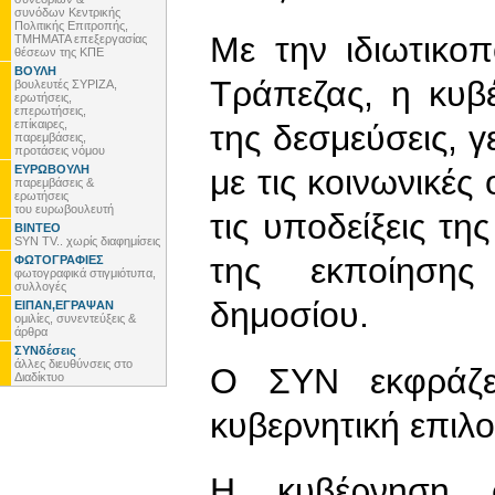
συνόδων Κεντρικής
Πολιτικής Επιτροπής,
Με την ιδιωτικο
ΤΜΗΜΑΤΑ επεξεργασίας
θέσεων της ΚΠΕ
ΒΟΥΛΗ
Τράπεζας, η κυβ
βουλευτές ΣΥΡΙΖΑ,
ερωτήσεις,
επερωτήσεις,
επίκαιρες,
της δεσμεύσεις, γ
παρεμβάσεις,
προτάσεις νόμου
ΕΥΡΩΒΟΥΛΗ
με τις κοινωνικές
παρεμβάσεις &
ερωτήσεις
του ευρωβουλευτή
τις υποδείξεις τη
ΒΙΝΤΕΟ
SYN TV.. χωρίς διαφημίσεις
της εκποίηση
ΦΩΤΟΓΡΑΦΙΕΣ
φωτογραφικά στιγμιότυπα,
συλλογές
δημοσίου.
ΕΙΠΑΝ,ΕΓΡΑΨΑΝ
ομιλίες, συνεντεύξεις &
άρθρα
ΣΥΝδέσεις
άλλες διευθύνσεις στο
Ο ΣΥΝ εκφράζε
Διαδίκτυο
κυβερνητική επιλο
Η κυβέρνηση σ