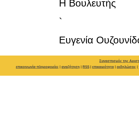
Η Βουλευτής
`
Ευγενία Ουζουνίδ
Συνασπισμός της Αριστ
επικοινωνία-πληροφορίες
|
αναζήτηση
|
RSS
|
επικαιρότητα
|
εκδηλώσεις
|