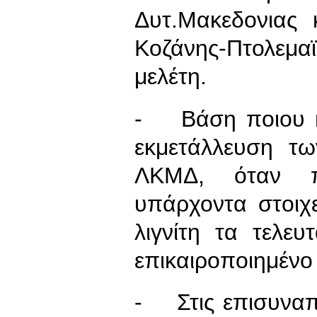
Δυτ.Μακεδονιας 
Κοζάνης-Πτολεμα
μελέτη.
- Βάση ποιου ma
εκμετάλλευση τω
ΛΚΜΔ, όταν π
υπάρχοντα στοιχ
λιγνίτη τα τελε
επικαιροποιημένο
- Στις επισυναπ