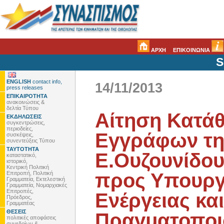
ΑΡΧΗ
ΕΠΙΚΟΙΝΩΝΙΑ
S
ENGLISH
contact info,
14/11/2013
press releases
ΕΠΙΚΑΙΡΟΤΗΤΑ
ανακοινώσεις &
δελτία Τύπου
Αίτηση Κατά
ΕΚΔΗΛΩΣΕΙΣ
συγκεντρώσεις,
περιοδείες,
Εγγράφων τη
συσκέψεις,
συνεντεύξεις Τύπου
ΤΑΥΤΟΤΗΤΑ
Ε.Ουζουνίδου
καταστατικό,
ιστορικό,
Κεντρική Πολιτική
προς Υπουργε
Επιτροπή, Πολιτική
Γραμματεία, Εκτελεστική
Γραμματεία, Νομαρχιακές
Επιτροπές,
Ενέργειας κα
Πρόεδρος,
Γραμματέας
ΘΕΣΕΙΣ
Πραγματοποι
πολιτικές αποφάσεις
συνεδρίων &