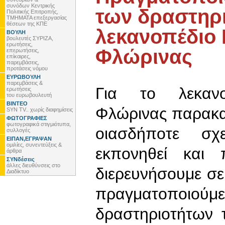
συνόδων Κεντρικής
των δραστηρ
Πολιτικής Επιτροπής,
ΤΜΗΜΑΤΑ επεξεργασίας
θέσεων της ΚΠΕ
λεκανοπέδιο 
ΒΟΥΛΗ
βουλευτές ΣΥΡΙΖΑ,
ερωτήσεις,
Φλώρινας
επερωτήσεις,
επίκαιρες,
παρεμβάσεις,
προτάσεις νόμου
ΕΥΡΩΒΟΥΛΗ
παρεμβάσεις &
Για το λεκανοπ
ερωτήσεις
του ευρωβουλευτή
ΒΙΝΤΕΟ
Φλώρινας παρακα
SYN TV.. χωρίς διαφημίσεις
ΦΩΤΟΓΡΑΦΙΕΣ
φωτογραφικά στιγμιότυπα,
οιασδήποτε σχ
συλλογές
ΕΙΠΑΝ,ΕΓΡΑΨΑΝ
ομιλίες, συνεντεύξεις &
εκπονηθεί και 
άρθρα
ΣΥΝδέσεις
άλλες διευθύνσεις στο
διερευνήσουμε σε
Διαδίκτυο
πραγματοποι
δραστηριοτήτων 