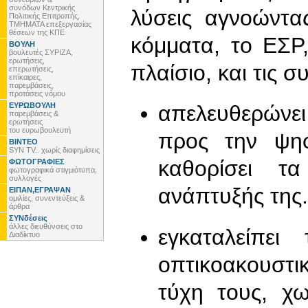
συνόδων Κεντρικής
λύσεις αγνοώντα
Πολιτικής Επιτροπής,
ΤΜΗΜΑΤΑ επεξεργασίας
θέσεων της ΚΠΕ
κόμματα, το ΕΣΡ,
ΒΟΥΛΗ
βουλευτές ΣΥΡΙΖΑ,
ερωτήσεις,
πλαίσιο, και τις σ
επερωτήσεις,
επίκαιρες,
παρεμβάσεις,
προτάσεις νόμου
ΕΥΡΩΒΟΥΛΗ
απελευθερώνε
παρεμβάσεις &
ερωτήσεις
του ευρωβουλευτή
προς την ψηφ
ΒΙΝΤΕΟ
SYN TV.. χωρίς διαφημίσεις
καθορίσει τ
ΦΩΤΟΓΡΑΦΙΕΣ
φωτογραφικά στιγμιότυπα,
συλλογές
ανάπτυξής της.
ΕΙΠΑΝ,ΕΓΡΑΨΑΝ
ομιλίες, συνεντεύξεις &
άρθρα
ΣΥΝδέσεις
άλλες διευθύνσεις στο
εγκαταλείπε
Διαδίκτυο
οπτικοακουστι
τύχη τους, χω