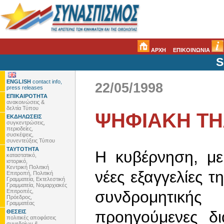
ΑΡΧΗ
ΕΠΙΚΟΙΝΩΝΙΑ
S
ENGLISH
contact info,
22/05/1998
press releases
ΕΠΙΚΑΙΡΟΤΗΤΑ
ανακοινώσεις &
δελτία Τύπου
ΨΗΦΙΑΚΗ Τ
ΕΚΔΗΛΩΣΕΙΣ
συγκεντρώσεις,
περιοδείες,
συσκέψεις,
συνεντεύξεις Τύπου
ΤΑΥΤΟΤΗΤΑ
Η κυβέρνηση, με
καταστατικό,
ιστορικό,
Κεντρική Πολιτική
νέες εξαγγελίες τ
Επιτροπή, Πολιτική
Γραμματεία, Εκτελεστική
Γραμματεία, Νομαρχιακές
Επιτροπές,
συνδρομητικής
Πρόεδρος,
Γραμματέας
προηγούμενες δι
ΘΕΣΕΙΣ
πολιτικές αποφάσεις
συνεδρίων &