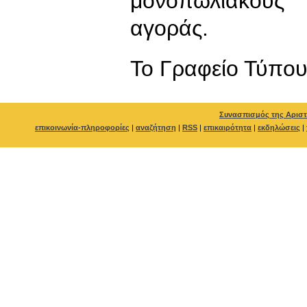
μονοπωλιακούς
αγοράς.
To Γραφείο Τύπο
Συνασπισμός της Αριστ
επικοινωνία-πληροφορίες
|
αναζήτηση
|
RSS
|
επικαιρότητα
|
εκδηλώσεις
|