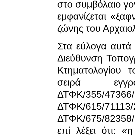
στο συμβόλαιο γο
εμφανίζεται «ξαφ
ζώνης του Αρχαιο
Στα εύλογα αυτά
Διεύθυνση Τοπο
Κτηματολογίου τ
σειρά εγγ
ΔΤΦΚ/355/47366/
ΔΤΦΚ/615/71
ΔΤΦΚ/675/82358/
επί λέξει ότι: «