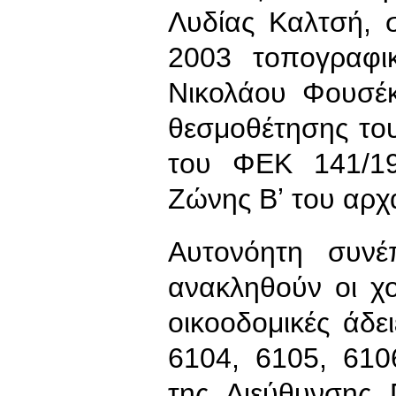
Λυδίας Καλτσή, 
2003 τοπογραφι
Νικολάου Φουσέκ
θεσμοθέτησης του
του ΦΕΚ 141/19-
Ζώνης Βʼ του αρχ
Αυτονόητη συν
ανακληθούν οι χο
οικοοδομικές άδει
6104, 6105, 610
της Διεύθυνσης 