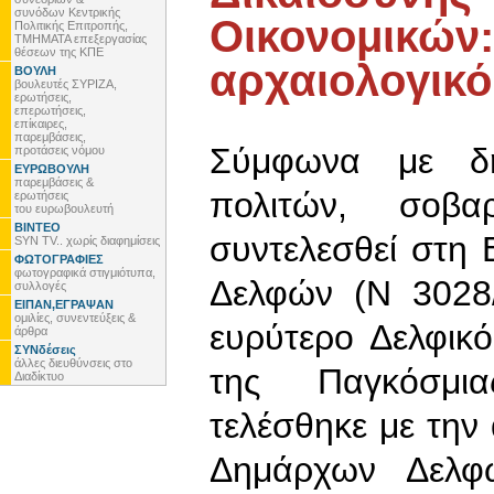
συνόδων Κεντρικής
Οικονομικών:
Πολιτικής Επιτροπής,
ΤΜΗΜΑΤΑ επεξεργασίας
θέσεων της ΚΠΕ
αρχαιολογικ
ΒΟΥΛΗ
βουλευτές ΣΥΡΙΖΑ,
ερωτήσεις,
επερωτήσεις,
επίκαιρες,
παρεμβάσεις,
Σύμφωνα με δημ
προτάσεις νόμου
ΕΥΡΩΒΟΥΛΗ
παρεμβάσεις &
πολιτών, σοβα
ερωτήσεις
του ευρωβουλευτή
ΒΙΝΤΕΟ
συντελεσθεί στη
SYN TV.. χωρίς διαφημίσεις
ΦΩΤΟΓΡΑΦΙΕΣ
φωτογραφικά στιγμιότυπα,
Δελφών (Ν 3028
συλλογές
ΕΙΠΑΝ,ΕΓΡΑΨΑΝ
ομιλίες, συνεντεύξεις &
ευρύτερο Δελφικ
άρθρα
ΣΥΝδέσεις
άλλες διευθύνσεις στο
της Παγκόσμια
Διαδίκτυο
τελέσθηκε με την
Δημάρχων Δελφώ