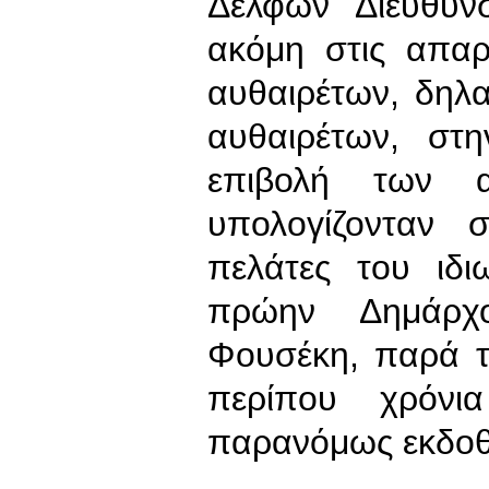
Δελφών Διεύθυν
ακόμη στις απαρα
αυθαιρέτων, δηλ
αυθαιρέτων, στ
επιβολή των α
υπολογίζονταν 
πελάτες του ιδι
πρώην Δημάρχ
Φουσέκη, παρά τ
περίπου χρόν
παρανόμως εκδοθ