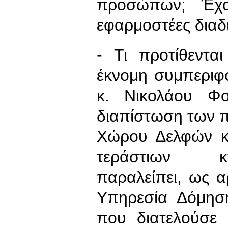
προσώπων; Έχου
εφαρμοστέες διαδι
- Τι προτίθεντα
έκνομη συμπεριφ
κ. Νικολάου Φο
διαπίστωση των 
Χώρου Δελφών κα
τεράστιων κτ
παραλείπει, ως α
Υπηρεσία Δόμησ
που διατελούσε