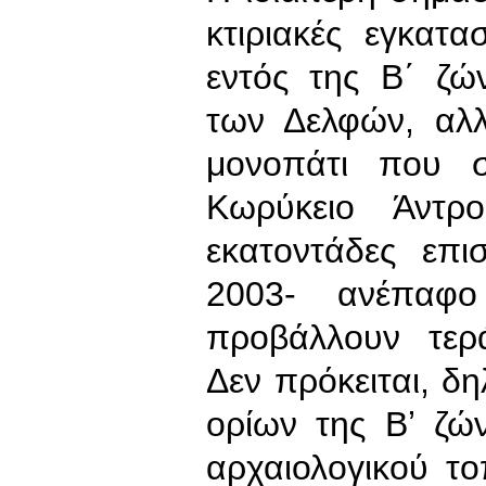
κτιριακές εγκατ
εντός της Β΄ ζώ
των Δελφών, αλ
μονοπάτι που σ
Κωρύκειο Άντρ
εκατοντάδες επι
2003- ανέπαφο
προβάλλουν τερά
Δεν πρόκειται, δ
ορίων της Βʼ ζώ
αρχαιολογικού το