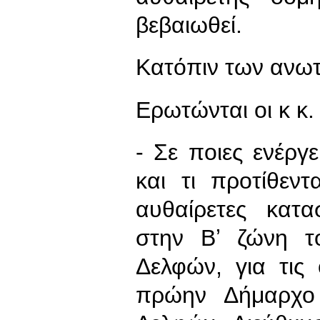
βεβαιωθεί.
Κατόπιν των ανω
Ερωτώνται οι κ κ.
- Σε ποιες ενέργ
και τι προτίθεν
αυθαίρετες κατ
στην Βʼ ζώνη τ
Δελφών, για τις
πρώην Δήμαρχο