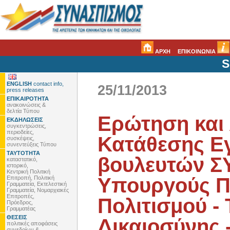
ΑΡΧΗ
ΕΠΙΚΟΙΝΩΝΙΑ
S
ENGLISH
contact info,
25/11/2013
press releases
ΕΠΙΚΑΙΡΟΤΗΤΑ
ανακοινώσεις &
δελτία Τύπου
Ερώτηση και
ΕΚΔΗΛΩΣΕΙΣ
συγκεντρώσεις,
περιοδείες,
Κατάθεσης 
συσκέψεις,
συνεντεύξεις Τύπου
ΤΑΥΤΟΤΗΤΑ
βουλευτών Σ
καταστατικό,
ιστορικό,
Κεντρική Πολιτική
Υπουργούς Π
Επιτροπή, Πολιτική
Γραμματεία, Εκτελεστική
Γραμματεία, Νομαρχιακές
Επιτροπές,
Πολιτισμού - 
Πρόεδρος,
Γραμματέας
ΘΕΣΕΙΣ
Δικαιοσύνης 
πολιτικές αποφάσεις
συνεδρίων &