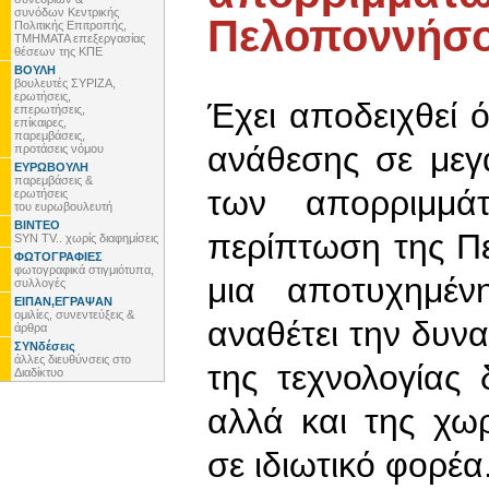
συνόδων Κεντρικής
Πελοποννήσ
Πολιτικής Επιτροπής,
ΤΜΗΜΑΤΑ επεξεργασίας
θέσεων της ΚΠΕ
ΒΟΥΛΗ
βουλευτές ΣΥΡΙΖΑ,
ερωτήσεις,
Έχει αποδειχθεί ό
επερωτήσεις,
επίκαιρες,
παρεμβάσεις,
ανάθεσης σε μεγ
προτάσεις νόμου
ΕΥΡΩΒΟΥΛΗ
παρεμβάσεις &
των απορριμμά
ερωτήσεις
του ευρωβουλευτή
ΒΙΝΤΕΟ
περίπτωση της Πε
SYN TV.. χωρίς διαφημίσεις
ΦΩΤΟΓΡΑΦΙΕΣ
φωτογραφικά στιγμιότυπα,
μια αποτυχημέν
συλλογές
ΕΙΠΑΝ,ΕΓΡΑΨΑΝ
ομιλίες, συνεντεύξεις &
αναθέτει την δυνα
άρθρα
ΣΥΝδέσεις
άλλες διευθύνσεις στο
της τεχνολογίας
Διαδίκτυο
αλλά και της χω
σε ιδιωτικό φορέα