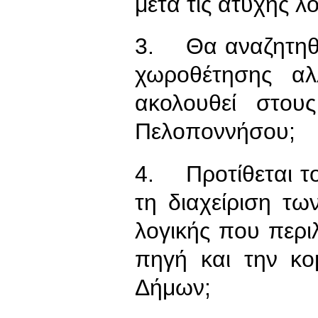
μετά τις ατυχής λ
3. Θα αναζητηθο
χωροθέτησης α
ακολουθεί στου
Πελοποννήσου;
4. Προτίθεται τ
τη διαχείριση τ
λογικής που περ
πηγή και την κ
Δήμων;