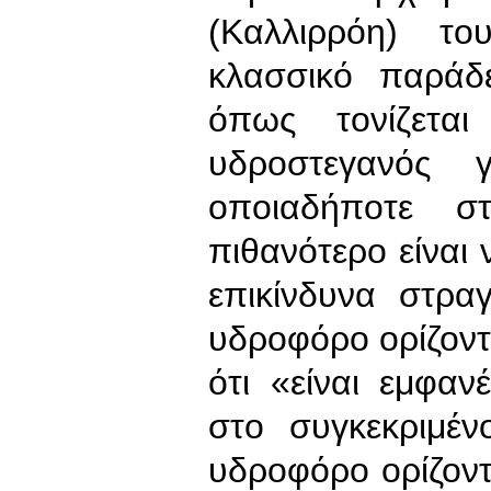
(Καλλιρρόη) το
κλασσικό παράδ
όπως τονίζετα
υδροστεγανός γ
οποιαδήποτε στ
πιθανότερο είναι 
επικίνδυνα στρα
υδροφόρο ορίζοντα
ότι «είναι εμφα
στο συγκεκριμέν
υδροφόρο ορίζον