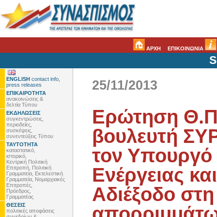
ΑΡΧΗ
ΕΠΙΚΟΙΝΩΝΙΑ
S
ENGLISH
contact info,
25/11/2013
press releases
ΕΠΙΚΑΙΡΟΤΗΤΑ
ανακοινώσεις &
δελτία Τύπου
Ερώτηση Θ.Π
ΕΚΔΗΛΩΣΕΙΣ
συγκεντρώσεις,
περιοδείες,
βουλευτή ΣΥ
συσκέψεις,
συνεντεύξεις Τύπου
ΤΑΥΤΟΤΗΤΑ
τον Υπουργό 
καταστατικό,
ιστορικό,
Κεντρική Πολιτική
Ενέργειας κα
Επιτροπή, Πολιτική
Γραμματεία, Εκτελεστική
Γραμματεία, Νομαρχιακές
Επιτροπές,
Αδιέξοδο στη
Πρόεδρος,
Γραμματέας
ΘΕΣΕΙΣ
απορριμμάτω
πολιτικές αποφάσεις
συνεδρίων &