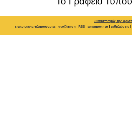
To Γραφείο Τύπο
Συνασπισμός της Αριστ
επικοινωνία-πληροφορίες
|
αναζήτηση
|
RSS
|
επικαιρότητα
|
εκδηλώσεις
|