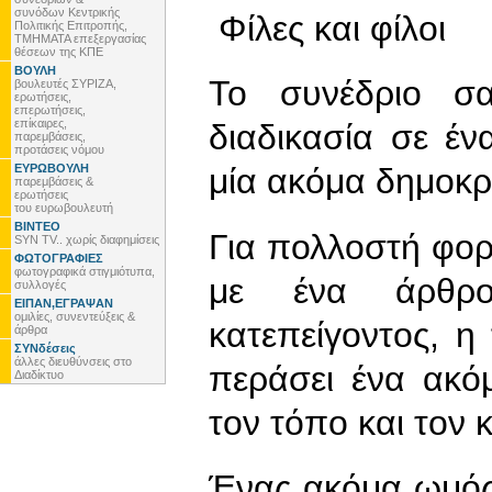
συνόδων Κεντρικής
Φίλες και φίλοι
Πολιτικής Επιτροπής,
ΤΜΗΜΑΤΑ επεξεργασίας
θέσεων της ΚΠΕ
ΒΟΥΛΗ
Το συνέδριο σα
βουλευτές ΣΥΡΙΖΑ,
ερωτήσεις,
επερωτήσεις,
επίκαιρες,
διαδικασία σε έν
παρεμβάσεις,
προτάσεις νόμου
ΕΥΡΩΒΟΥΛΗ
μία ακόμα δημοκρ
παρεμβάσεις &
ερωτήσεις
του ευρωβουλευτή
ΒΙΝΤΕΟ
Για πολλοστή φο
SYN TV.. χωρίς διαφημίσεις
ΦΩΤΟΓΡΑΦΙΕΣ
φωτογραφικά στιγμιότυπα,
με ένα άρθρο
συλλογές
ΕΙΠΑΝ,ΕΓΡΑΨΑΝ
ομιλίες, συνεντεύξεις &
κατεπείγοντος, η 
άρθρα
ΣΥΝδέσεις
άλλες διευθύνσεις στο
περάσει ένα ακό
Διαδίκτυο
τον τόπο και τον 
Ένας ακόμα ωμός 