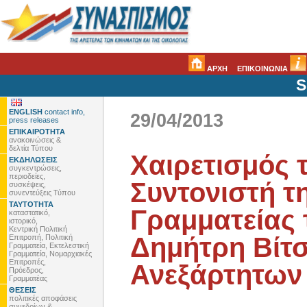
ΑΡΧΗ
ΕΠΙΚΟΙΝΩΝΙΑ
S
ENGLISH
contact info,
29/04/2013
press releases
ΕΠΙΚΑΙΡΟΤΗΤΑ
ανακοινώσεις &
δελτία Τύπου
Χαιρετισμός 
ΕΚΔΗΛΩΣΕΙΣ
συγκεντρώσεις,
περιοδείες,
Συντονιστή τ
συσκέψεις,
συνεντεύξεις Τύπου
ΤΑΥΤΟΤΗΤΑ
Γραμματείας
καταστατικό,
ιστορικό,
Κεντρική Πολιτική
Δημήτρη Βίτσ
Επιτροπή, Πολιτική
Γραμματεία, Εκτελεστική
Γραμματεία, Νομαρχιακές
Επιτροπές,
Ανεξάρτητων
Πρόεδρος,
Γραμματέας
ΘΕΣΕΙΣ
πολιτικές αποφάσεις
συνεδρίων &