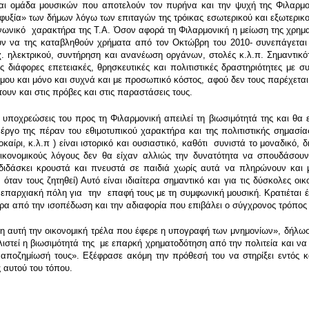
αι ομάδα μουσικών που αποτελούν τον πυρήνα και την ψυχή της Φιλαρμον
σφυξία» των δήμων λόγω των επιταγών της τρόικας εσωτερικού και εξωτερικού
ινωνικό χαρακτήρα της Τ.Α. Όσον αφορά τη Φιλαρμονική η μείωση της χρημ
χουν να της καταβληθούν χρήματα από τον Οκτώβρη του 2010- συνεπάγετα
 ηλεκτρικού, συντήρηση και ανανέωση οργάνων, στολές κ.λ.π. Σημαντικότ
ις διάφορες επετειακές, θρησκευτικές και πολιτιστικές δραστηριότητες με
μου και μόνο και συχνά και με προσωπικό κόστος, αφού δεν τους παρέχεται 
ουν και στις πρόβες και στις παραστάσεις τους.
ς υποχρεώσεις του προς τη Φιλαρμονική απειλεί τη βιωσιμότητά της και θα
το έργο της πέραν του εθιμοτυπικού χαρακτήρα και της πολιτιστικής σημα
αίρι, κ.λ.π ) είναι ιστορικό και ουσιαστικό, καθότι συνιστά το μοναδικό, 
κονομικούς λόγους δεν θα είχαν αλλιώς την δυνατότητα να σπουδάσουν
(διδάσκει κρουστά και πνευστά σε παιδιά χωρίς αυτά να πληρώνουν και 
όταν τους ζητηθεί) Αυτό είναι ιδιαίτερα σημαντικό και για τις δύσκολες οι
ρή επαρχιακή πόλη για την επαφή τους με τη συμφωνική μουσική. Κρατιέται 
πέρα από την ισοπέδωση και την αδιαφορία που επιβάλει ο σύγχρονος τρόπος
η αυτή την οικονομική τρέλα που έφερε η υπογραφή των μνημονίων», δήλωσε
ιστεί η βιωσιμότητά της με επαρκή χρηματοδότηση από την πολιτεία και να
η αποζημίωσή τους». Εξέφρασε ακόμη την πρόθεσή του να στηρίξει εντός 
ς αυτού του τόπου.