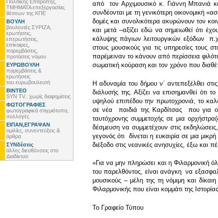
Πολιτικής Επιτροπής,
από τον Αρχιμουσικό κ. Γιάννη Μπανιά κ
ΤΜΗΜΑΤΑ επεξεργασίας
συνδέονται με τη γενικότερη οικονομική «α
θέσεων της ΚΠΕ
δομές και συνολικότερα ακυρώνουν τον κο
ΒΟΥΛΗ
βουλευτές ΣΥΡΙΖΑ,
και μετά –αξίζει εδώ να σημειωθεί ότι έ
ερωτήσεις,
κάλυψης πάγιων λειτουργικών εξόδων π.χ.
επερωτήσεις,
επίκαιρες,
στους μουσικούς για τις υπηρεσίες τους στ
παρεμβάσεις,
παρέμειναν το κάνουν από περίσσεια φιλότι
προτάσεις νόμου
σωματική κούραση και τον χρόνο που διαθέτ
ΕΥΡΩΒΟΥΛΗ
παρεμβάσεις &
ερωτήσεις
του ευρωβουλευτή
Η αδυναμία του δήμου ν΄ αντεπεξέλθει στι
ΒΙΝΤΕΟ
διάλυσής της. Αξίζει να επισημανθεί ότι 
SYN TV.. χωρίς διαφημίσεις
υψηλού επιπέδου την πρωτοχρονιά, το καλοκ
ΦΩΤΟΓΡΑΦΙΕΣ
σε νέα παιδιά της Καρδίτσας που για οι
φωτογραφικά στιγμιότυπα,
συλλογές
ταυτόχρονης συμμετοχής σε μια ορχήστρα
ΕΙΠΑΝ,ΕΓΡΑΨΑΝ
δέσμευση να συμμετέχουν στις εκδηλώσεις, 
ομιλίες, συνεντεύξεις &
γεγονός ότι δίνεται η ευκαιρία σε μια μικ
άρθρα
διέξοδο στις νεανικές ανησυχίες, έξω και 
ΣΥΝδέσεις
άλλες διευθύνσεις στο
Διαδίκτυο
«Για να μην πληρώσει και η Φιλαρμονική όλ
του παρελθόντος, είναι ανάγκη να εξασφαλ
μουσικούς – μέλη της τη νόμιμη και δίκαι
Φιλαρμονικής που είναι κομμάτι της Ιστορία
To Γραφείο Τύπου