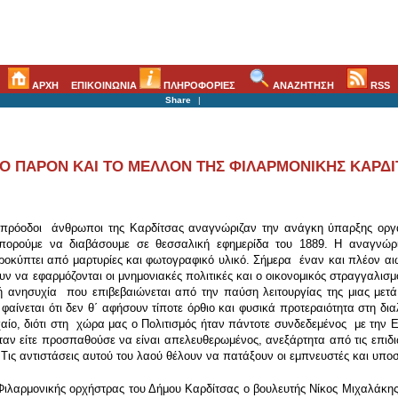
ΑΡΧΗ
ΕΠΙΚΟΙΝΩΝΙΑ
ΠΛΗΡΟΦΟΡΙΕΣ
ΑΝΑΖΗΤΗΣΗ
RSS
Share
|
ΤΟ ΠΑΡΟΝ ΚΑΙ ΤΟ ΜΕΛΛΟΝ ΤΗΣ ΦΙΛΑΡΜΟΝΙΚΗΣ ΚΑΡΔ
οπρόοδοι άνθρωποι της Καρδίτσας αναγνώριζαν την ανάγκη ύπαρξης ορ
πορούμε να διαβάσουμε σε θεσσαλική εφημερίδα του 1889. Η αναγνώρι
οκύπτει από μαρτυρίες και φωτογραφικό υλικό. Σήμερα έναν και πλέον αιώ
ουν να εφαρμόζονται οι μνημονιακές πολιτικές και ο οικονομικός στραγγαλισ
βερή ανησυχία που επιβεβαιώνεται από την παύση λειτουργίας της μιας 
αίνεται ότι δεν θ΄ αφήσουν τίποτε όρθιο και φυσικά προτεραιότητα στη διαλ
υχαίο, διότι στη χώρα μας ο Πολιτισμός ήταν πάντοτε συνδεδεμένος με την
ταν είτε προσπαθούσε να είναι απελευθερωμένος, ανεξάρτητα από τις επιδι
 Τις αντιστάσεις αυτού του λαού θέλουν να πατάξουν οι εμπνευστές και υπο
Φιλαρμονικής ορχήστρας του Δήμου Καρδίτσας ο βουλευτής Νίκος Μιχαλάκης