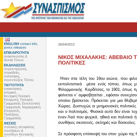
ENGLISH
contact info,
26/04/2013
press releases
ΕΠΙΚΑΙΡΟΤΗΤΑ
ανακοινώσεις &
ΝΙΚΟΣ ΜΙΧΑΛΑΚΗΣ: ΑΒΕΒΑΙΟ 
δελτία Τύπου
ΠΟΛΙΤΙΚΕΣ
ΕΚΔΗΛΩΣΕΙΣ
συγκεντρώσεις,
περιοδείες,
συσκέψεις,
Ήταν στα τέλη του 19ου αιώνα, που φιλ
συνεντεύξεις Τύπου
εκπολιτιστικά μέσα ενός τόπου, όπως μ
ΤΑΥΤΟΤΗΤΑ
καταστατικό,
Φιλαρμονικής Καρδίτσας, το 1901, όπως πρ
ιστορικό,
φαίνεται ν΄ αμφισβητείται , εφόσον συνεχίσ
Κεντρική Πολιτική
Επιτροπή, Πολιτική
οποίου βρίσκεται. Πρόκειται για μια θλι
Γραμματεία, Εκτελεστική
Χώρας. Δυστυχώς οι μνημονιακές πολιτικές φ
Γραμματεία, Νομαρχιακές
Επιτροπές,
και ο πολιτισμός. Φυσικά αυτό δεν είναι τ
Πρόεδρος,
έναν Λαό που ψυχικά, ηθικά και πολιτικά ή
Γραμματέας
συνθήκες σκοτεινές, σκληρές και δύσκολες.
ΘΕΣΕΙΣ
πολιτικές αποφάσεις
συνεδρίων &
Σε πρόσφατη επίσκεψή του στον χώρο της 
συνόδων Κεντρικής