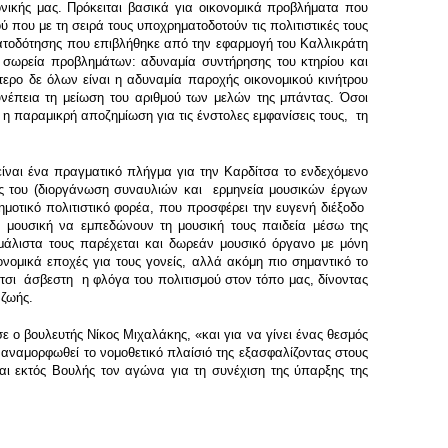
ικής μας. Πρόκειται βασικά για οικονομικά προβλήματα που
 που με τη σειρά τους υποχρηματοδοτούν τις πολιτιστικές τους
ατοδότησης που επιβλήθηκε από την εφαρμογή του Καλλικράτη
ι σωρεία προβλημάτων: αδυναμία συντήρησης του κτηρίου και
ερο δε όλων είναι η αδυναμία παροχής οικονομικού κινήτρου
 συνέπεια τη μείωση του αριθμού των μελών της μπάντας. Όσοι
η παραμικρή αποζημίωση για τις ένστολες εμφανίσεις τους, τη
 είναι ένα πραγματικό πλήγμα για την Καρδίτσα το ενδεχόμενο
σίας του (διοργάνωση συναυλιών και ερμηνεία μουσικών έργων
δημοτικό πολιτιστικό φορέα, που προσφέρει την ευγενή διέξοδο
 μουσική να εμπεδώνουν τη μουσική τους παιδεία μέσω της
μάλιστα τους παρέχεται και δωρεάν μουσικό όργανο με μόνη
κονομικά εποχές για τους γονείς, αλλά ακόμη πιο σημαντικό το
έτσι άσβεστη η φλόγα του πολιτισμού στον τόπο μας, δίνοντας
 ζωής.
 ο βουλευτής Νίκος Μιχαλάκης, «και για να γίνει ένας θεσμός
 αναμορφωθεί το νομοθετικό πλαίσιό της εξασφαλίζοντας στους
και εκτός Βουλής τον αγώνα για τη συνέχιση της ύπαρξης της